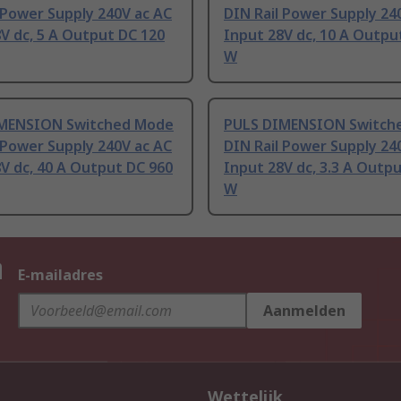
 Power Supply 240V ac AC
DIN Rail Power Supply 24
V dc, 5 A Output DC 120
Input 28V dc, 10 A Outpu
W
MENSION Switched Mode
PULS DIMENSION Switch
 Power Supply 240V ac AC
DIN Rail Power Supply 24
V dc, 40 A Output DC 960
Input 28V dc, 3.3 A Outp
W
n
E-mailadres
Aanmelden
Wettelijk