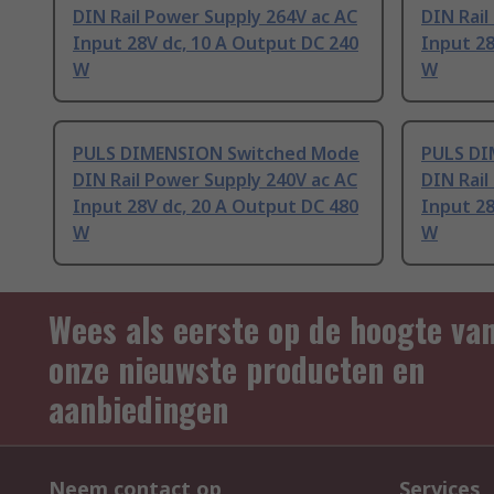
DIN Rail Power Supply 264V ac AC
DIN Rail
Input 28V dc, 10 A Output DC 240
Input 28
W
W
PULS DIMENSION Switched Mode
PULS DI
DIN Rail Power Supply 240V ac AC
DIN Rail
Input 28V dc, 20 A Output DC 480
Input 28
W
W
Wees als eerste op de hoogte va
onze nieuwste producten en
aanbiedingen
Neem contact op
Services