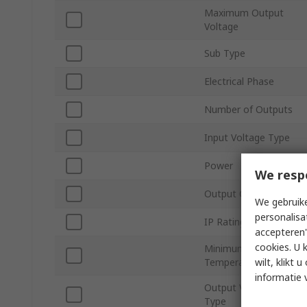
Maximum Output
Voltage
Sub Type
Electrical Phase
Number of Outputs
Input Voltage Type
Power
We resp
Output Current
We gebruike
personalisa
IP Rating
accepteren"
cookies. U 
Minimum Operating
wilt, klikt
Temperature
informatie 
Output Voltage
Type