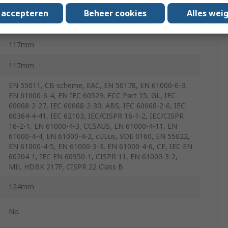
s accepteren
Beheer cookies
Alles wei
70°C
117mm
117mm
EN 55011, CB scheme, EAC, EN 50178, EN 61000-6-3,
EN 61000-6-4, EN IEC 60529, FCC Part 15, GL, IEC
60068-2-27, IEC 60068-2-30, ABS, IEC 60068-2-6, IEC
60364-4-41, IEC 62103, IEC/CISPR 16-1-2, IEC/CISPR
16-2-1, EN 61000-4-3, CCSAUS, EN 61000-4-11, EN
61000-4-4, EN 61000-4-2, cULus, VDE 0160, EN 55022,
EN 61000-4-5, EN 61000-3-3, EN 61000-4-6, CE, IEC EN
60204-1, IEC EN 60950-1, CISPR 11, EN 61000-3-2,
MIL HDBK 217F, CISPR 22 Class B
124mm
No