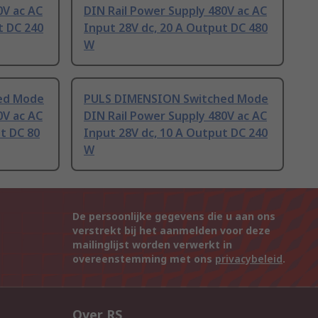
0V ac AC
DIN Rail Power Supply 480V ac AC
t DC 240
Input 28V dc, 20 A Output DC 480
W
ed Mode
PULS DIMENSION Switched Mode
0V ac AC
DIN Rail Power Supply 480V ac AC
ut DC 80
Input 28V dc, 10 A Output DC 240
W
De persoonlijke gegevens die u aan ons
verstrekt bij het aanmelden voor deze
mailinglijst worden verwerkt in
overeenstemming met ons
privacybeleid
.
Over RS