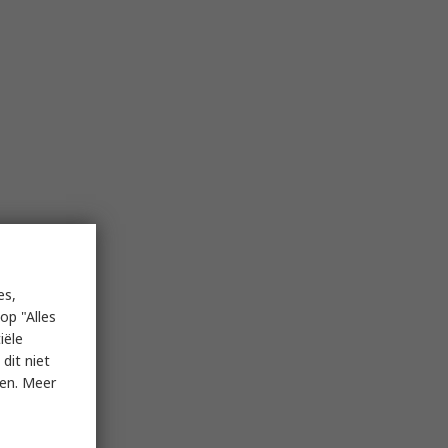
es,
op "Alles
iële
dit niet
ken. Meer