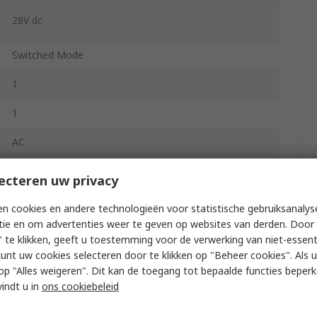
28V dc
Switched Mode
1
1
AC
120W
ecteren uw privacy
5A
n cookies en andere technologieën voor statistische gebruiksanalys
tie en om advertenties weer te geven op websites van derden. Door 
IP20
 te klikken, geeft u toestemming voor de verwerking van niet-essent
kunt uw cookies selecteren door te klikken op "Beheer cookies". Als u 
-10°C
 u op "Alles weigeren". Dit kan de toegang tot bepaalde functies beper
vindt u in
ons cookiebeleid
DC