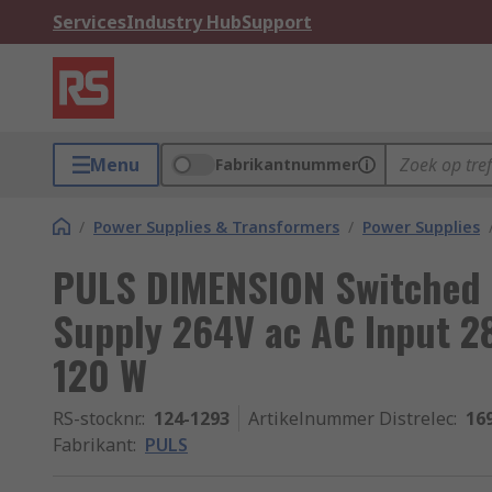
Services
Industry Hub
Support
Menu
Fabrikantnummer
/
Power Supplies & Transformers
/
Power Supplies
PULS DIMENSION Switched 
Supply 264V ac AC Input 2
120 W
RS-stocknr.
:
124-1293
Artikelnummer Distrelec
:
16
Fabrikant
:
PULS