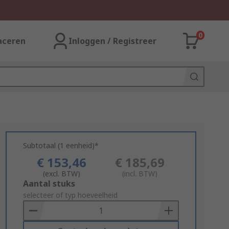
0
aceren
Inloggen / Registreer
Subtotaal (1 eenheid)*
€ 153,46
€ 185,69
(excl. BTW)
(incl. BTW)
Add
Aantal stuks
to
selecteer of typ hoeveelheid
Basket