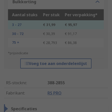
Bulkkorting
Aantal stuks
Per stuk
Per verpakking*
3 - 27
€ 31,99
€ 95,97
30 - 72
€ 30,39
€ 91,17
75 +
€ 28,793
€ 86,38
*prijsindicatie
Voeg toe aan onderdelenlijst
RS-stocknr.
:
388-2855
Fabrikant
:
RS PRO
Specificaties