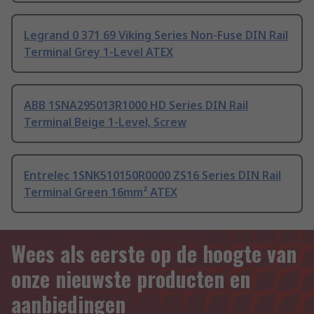
Legrand 0 371 69 Viking Series Non-Fuse DIN Rail
Terminal Grey 1-Level ATEX
ABB 1SNA295013R1000 HD Series DIN Rail
Terminal Beige 1-Level, Screw
Entrelec 1SNK510150R0000 ZS16 Series DIN Rail
Terminal Green 16mm² ATEX
Wees als eerste op de hoogte van
onze nieuwste producten en
aanbiedingen