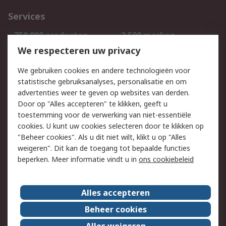
Services
750.000 producten
2.500 merken
Bestellen
Inkoopoplossingen
We respecteren uw privacy
Retouren
Technisch advies
We gebruiken cookies en andere technologieën voor
Track & Trace
statistische gebruiksanalyses, personalisatie en om
advertenties weer te geven op websites van derden.
Wettelijk
Door op "Alles accepteren" te klikken, geeft u
toestemming voor de verwerking van niet-essentiële
Cookiebeleid
Email veiligheid
cookies. U kunt uw cookies selecteren door te klikken op
Privacybeleid
Websitevoorwaarden
"Beheer cookies". Als u dit niet wilt, klikt u op "Alles
weigeren". Dit kan de toegang tot bepaalde functies
Algemene
beperken. Meer informatie vindt u in
ons cookiebeleid
verkoopvoorwaarden
Over RS
Alles accepteren
RS Group
Over ons
Beheer cookies
RS wereldwijd
Werken bij RS