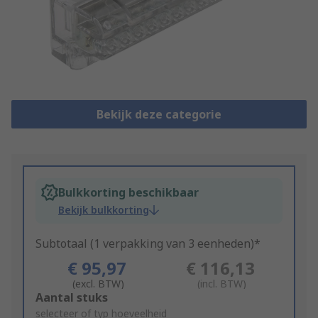
Bekijk deze categorie
Bulkkorting beschikbaar
Bekijk bulkkorting
Subtotaal (1 verpakking van 3 eenheden)*
€ 95,97
€ 116,13
(excl. BTW)
(incl. BTW)
Add
Aantal stuks
to
selecteer of typ hoeveelheid