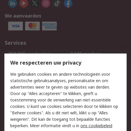
We aanvaarden
Services
750.000 producten
2.500 merken
Bestellen
Inkoopoplossingen
We respecteren uw privacy
Retouren
Technisch advies
We gebruiken cookies en andere technologieën voor
Track & Trace
statistische gebruiksanalyses, personalisatie en om
advertenties weer te geven op websites van derden.
Wettelijk
Door op "Alles accepteren" te klikken, geeft u
toestemming voor de verwerking van niet-essentiële
Cookiebeleid
Email veiligheid
cookies. U kunt uw cookies selecteren door te klikken op
Privacybeleid
Websitevoorwaarden
"Beheer cookies". Als u dit niet wilt, klikt u op "Alles
weigeren". Dit kan de toegang tot bepaalde functies
Algemene
beperken. Meer informatie vindt u in
ons cookiebeleid
verkoopvoorwaarden