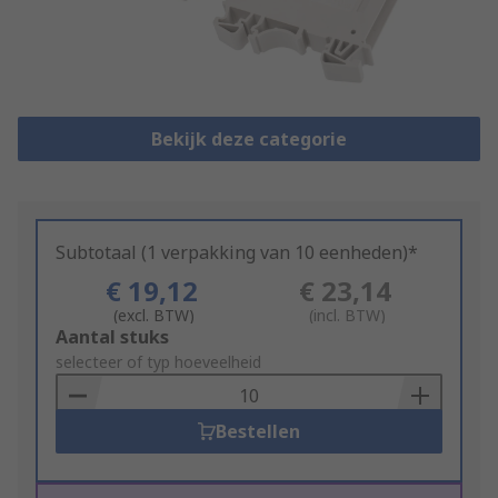
Bekijk deze categorie
Subtotaal (1 verpakking van 10 eenheden)*
€ 19,12
€ 23,14
(excl. BTW)
(incl. BTW)
Add
Aantal stuks
to
selecteer of typ hoeveelheid
Basket
Bestellen