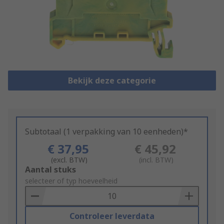
Bekijk deze categorie
Subtotaal (1 verpakking van 10 eenheden)*
€ 37,95
€ 45,92
(excl. BTW)
(incl. BTW)
Add
Aantal stuks
to
selecteer of typ hoeveelheid
Basket
Controleer leverdata