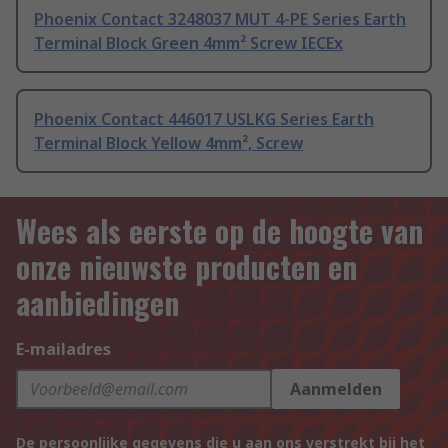
Phoenix Contact 3248037 MUT 4-PE Series Earth
Terminal Block Green 4mm² Screw IECEx
Phoenix Contact 446017 USLKG Series Earth
Terminal Block Yellow 4mm², Screw
Wees als eerste op de hoogte van
onze nieuwste producten en
aanbiedingen
E-mailadres
Aanmelden
De persoonlijke gegevens die u aan ons verstrekt bij het