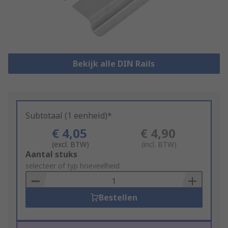
Bekijk alle DIN Rails
Subtotaal (1 eenheid)*
€ 4,05
€ 4,90
(excl. BTW)
(incl. BTW)
Add
Aantal stuks
to
selecteer of typ hoeveelheid
Basket
Bestellen