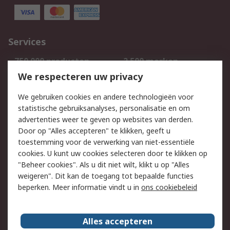
Services
750.000 producten
2.500 merken
Bestellen
Inkoopoplossingen
We respecteren uw privacy
Retouren
Technisch advies
We gebruiken cookies en andere technologieën voor
Track & Trace
statistische gebruiksanalyses, personalisatie en om
advertenties weer te geven op websites van derden.
Wettelijk
Door op "Alles accepteren" te klikken, geeft u
toestemming voor de verwerking van niet-essentiële
Cookiebeleid
Email veiligheid
cookies. U kunt uw cookies selecteren door te klikken op
Privacybeleid
Websitevoorwaarden
"Beheer cookies". Als u dit niet wilt, klikt u op "Alles
weigeren". Dit kan de toegang tot bepaalde functies
Algemene
beperken. Meer informatie vindt u in
ons cookiebeleid
verkoopvoorwaarden
Over RS
Alles accepteren