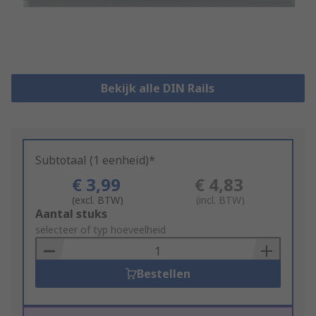
Bekijk alle DIN Rails
Subtotaal (1 eenheid)*
€ 3,99
€ 4,83
(excl. BTW)
(incl. BTW)
Add
Aantal stuks
to
selecteer of typ hoeveelheid
Basket
Bestellen