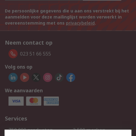
De persoonlijke gegevens die u aan ons verstrekt bij het
aanmelden voor deze mailinglijst worden verwerkt in
overeenstemming met ons
privacybeleid
.
Neem contact op
023 51 66 555
Volg ons op
We aanvaarden
Services
750.000 producten
2.500 merken