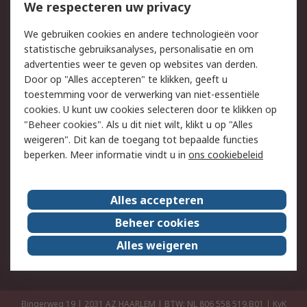
Bestellen
Inkoopoplossingen
We respecteren uw privacy
Retouren
Technisch advies
We gebruiken cookies en andere technologieën voor
Track & Trace
statistische gebruiksanalyses, personalisatie en om
advertenties weer te geven op websites van derden.
Wettelijk
Door op "Alles accepteren" te klikken, geeft u
toestemming voor de verwerking van niet-essentiële
Cookiebeleid
Email veiligheid
cookies. U kunt uw cookies selecteren door te klikken op
Privacybeleid
Websitevoorwaarden
"Beheer cookies". Als u dit niet wilt, klikt u op "Alles
weigeren". Dit kan de toegang tot bepaalde functies
Algemene
beperken. Meer informatie vindt u in
ons cookiebeleid
verkoopvoorwaarden
Over RS
Alles accepteren
RS Group
Over ons
Beheer cookies
RS wereldwijd
Werken bij RS
Alles weigeren
ESG
Bingerweg 19 | 2031 AZ HAARLEM | BTW: NL 806 558 519.B01 | KvK