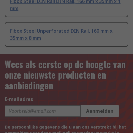
Fibox Steel DIN Rail DIN Rail, 166 mm x 35mm x 1
mm
Fibox Steel Unperforated DIN Rail, 160 mm x
35mm x 8 mm
Wees als eerste op de hoogte van
onze nieuwste producten en
aanbiedingen
E-mailadres
Aanmelden
De persoonlijke gegevens die u aan ons verstrekt bij het
aanmelden voor deze mailinglijst worden verwerkt in