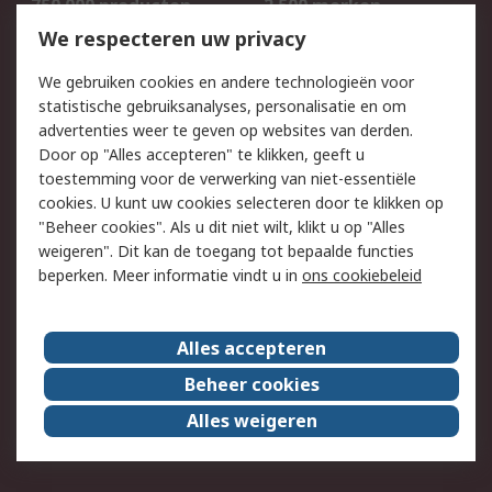
750.000 producten
2.500 merken
Bestellen
Inkoopoplossingen
We respecteren uw privacy
Retouren
Technisch advies
We gebruiken cookies en andere technologieën voor
Track & Trace
statistische gebruiksanalyses, personalisatie en om
advertenties weer te geven op websites van derden.
Wettelijk
Door op "Alles accepteren" te klikken, geeft u
toestemming voor de verwerking van niet-essentiële
Cookiebeleid
Email veiligheid
cookies. U kunt uw cookies selecteren door te klikken op
Privacybeleid
Websitevoorwaarden
"Beheer cookies". Als u dit niet wilt, klikt u op "Alles
weigeren". Dit kan de toegang tot bepaalde functies
Algemene
beperken. Meer informatie vindt u in
ons cookiebeleid
verkoopvoorwaarden
Over RS
Alles accepteren
RS Group
Over ons
Beheer cookies
RS wereldwijd
Werken bij RS
Alles weigeren
ESG