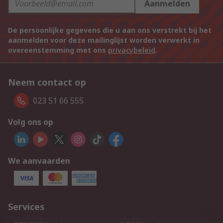
Aanmelden
De persoonlijke gegevens die u aan ons verstrekt bij het
aanmelden voor deze mailinglijst worden verwerkt in
overeenstemming met ons
privacybeleid
.
Neem contact op
023 51 66 555
Volg ons op
We aanvaarden
Services