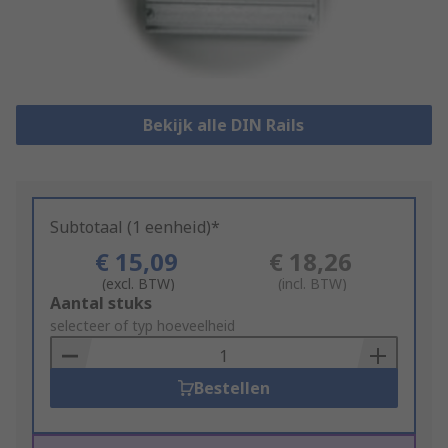
Bekijk alle DIN Rails
Subtotaal (1 eenheid)*
€ 15,09
€ 18,26
(excl. BTW)
(incl. BTW)
Add
Aantal stuks
to
selecteer of typ hoeveelheid
Basket
Bestellen