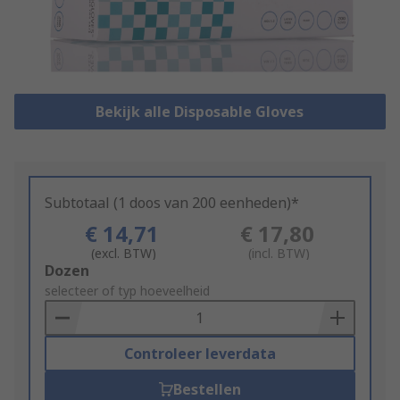
Bekijk alle Disposable Gloves
Subtotaal (1 doos van 200 eenheden)*
€ 14,71
€ 17,80
(excl. BTW)
(incl. BTW)
Add
Dozen
to
selecteer of typ hoeveelheid
Basket
Controleer leverdata
Bestellen