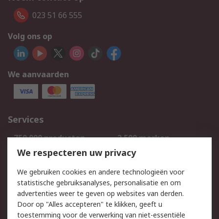
023 51 66 555
Volg ons op
We aanvaarden
Services
750.000 producten
2.500 merken
Bestellen
Inkoopoplossingen
We respecteren uw privacy
Retouren
Technisch advies
We gebruiken cookies en andere technologieën voor
Track & Trace
statistische gebruiksanalyses, personalisatie en om
advertenties weer te geven op websites van derden.
Wettelijk
Door op "Alles accepteren" te klikken, geeft u
toestemming voor de verwerking van niet-essentiële