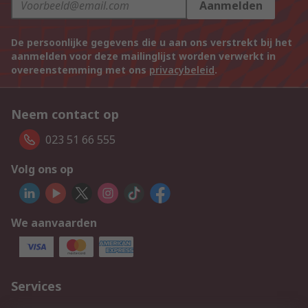
Aanmelden
De persoonlijke gegevens die u aan ons verstrekt bij het
aanmelden voor deze mailinglijst worden verwerkt in
overeenstemming met ons
privacybeleid
.
Neem contact op
023 51 66 555
Volg ons op
We aanvaarden
Services