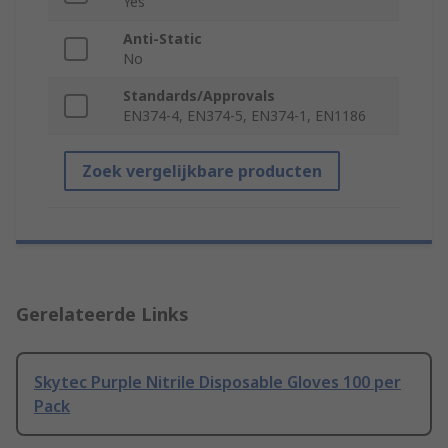
Yes
Anti-Static
No
Standards/Approvals
EN374-4, EN374-5, EN374-1, EN1186
Zoek vergelijkbare producten
Gerelateerde Links
Skytec Purple Nitrile Disposable Gloves 100 per
Pack