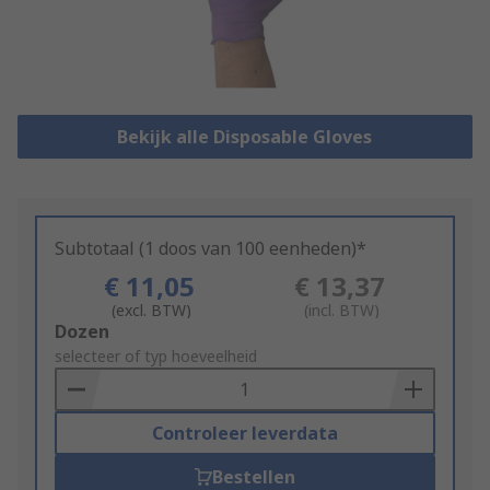
Bekijk alle Disposable Gloves
Subtotaal (1 doos van 100 eenheden)*
€ 11,05
€ 13,37
(excl. BTW)
(incl. BTW)
Add
Dozen
to
selecteer of typ hoeveelheid
Basket
Controleer leverdata
Bestellen