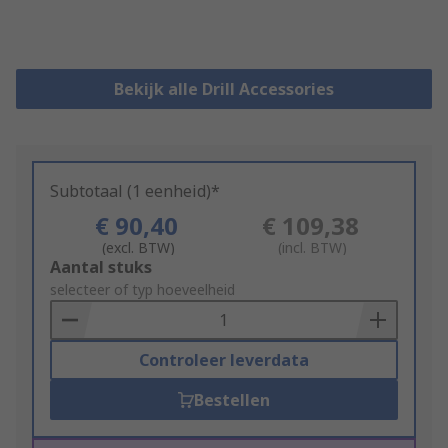
Bekijk alle Drill Accessories
Subtotaal (1 eenheid)*
€ 90,40
€ 109,38
(excl. BTW)
(incl. BTW)
Add
Aantal stuks
to
selecteer of typ hoeveelheid
Basket
Controleer leverdata
Bestellen