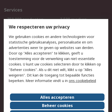
Services
750.000 producten
2.500 merken
Bestellen
Inkoopoplossingen
We respecteren uw privacy
Retouren
Technisch advies
We gebruiken cookies en andere technologieën voor
Track & Trace
statistische gebruiksanalyses, personalisatie en om
advertenties weer te geven op websites van derden.
Wettelijk
Door op "Alles accepteren" te klikken, geeft u
toestemming voor de verwerking van niet-essentiële
Cookiebeleid
Email veiligheid
cookies. U kunt uw cookies selecteren door te klikken op
Privacybeleid
Websitevoorwaarden
"Beheer cookies". Als u dit niet wilt, klikt u op "Alles
weigeren". Dit kan de toegang tot bepaalde functies
Algemene
beperken. Meer informatie vindt u in
ons cookiebeleid
verkoopvoorwaarden
Over RS
Alles accepteren
RS Group
Over ons
Beheer cookies
RS wereldwijd
Werken bij RS