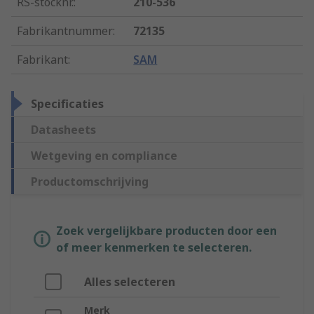
RS-stocknr.
:
210-536
Fabrikantnummer
:
72135
Fabrikant
:
SAM
Specificaties
Datasheets
Wetgeving en compliance
Productomschrijving
Zoek vergelijkbare producten door een
of meer kenmerken te selecteren.
Alles selecteren
Merk