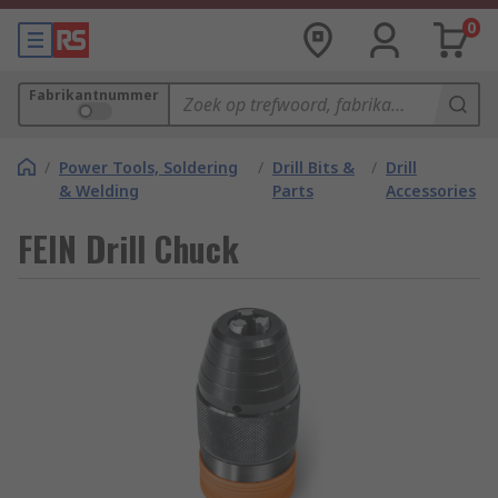
0
Fabrikantnummer
/
Power Tools, Soldering
/
Drill Bits &
/
Drill
& Welding
Parts
Accessories
FEIN Drill Chuck