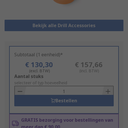
Bekijk alle Drill Accessories
Subtotaal (1 eenheid)*
€ 130,30
€ 157,66
(excl. BTW)
(incl. BTW)
Add
Aantal stuks
to
selecteer of typ hoeveelheid
Basket
Bestellen
GRATIS bezorging voor bestellingen van
meer dan € 90,00