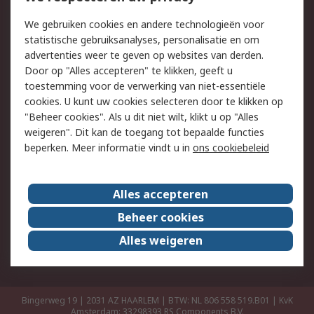
Retouren
Technisch advies
We gebruiken cookies en andere technologieën voor
Track & Trace
statistische gebruiksanalyses, personalisatie en om
advertenties weer te geven op websites van derden.
Wettelijk
Door op "Alles accepteren" te klikken, geeft u
toestemming voor de verwerking van niet-essentiële
Cookiebeleid
Email veiligheid
cookies. U kunt uw cookies selecteren door te klikken op
Privacybeleid
Websitevoorwaarden
"Beheer cookies". Als u dit niet wilt, klikt u op "Alles
weigeren". Dit kan de toegang tot bepaalde functies
Algemene
beperken. Meer informatie vindt u in
ons cookiebeleid
verkoopvoorwaarden
Over RS
Alles accepteren
RS Group
Over ons
Beheer cookies
RS wereldwijd
Werken bij RS
Alles weigeren
ESG
Bingerweg 19 | 2031 AZ HAARLEM | BTW: NL 806 558 519.B01 | KvK
Amsterdam: 33298393
RS Components B.V.