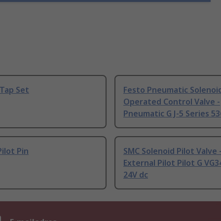
 Tap Set
Festo Pneumatic Solenoid
Operated Control Valve -
Pneumatic G J-5 Series 5
ilot Pin
SMC Solenoid Pilot Valve 
External Pilot Pilot G VG3
24V dc
n