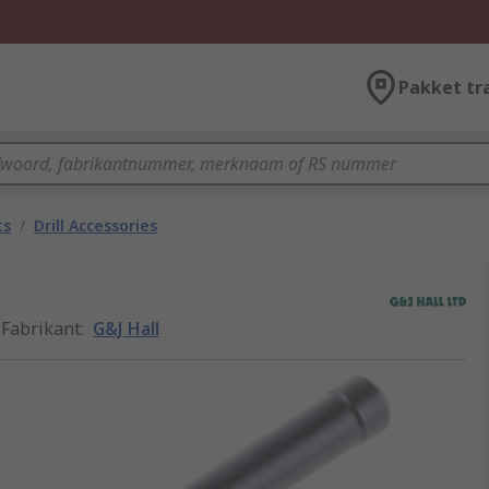
Pakket tr
ts
/
Drill Accessories
Fabrikant
:
G&J Hall