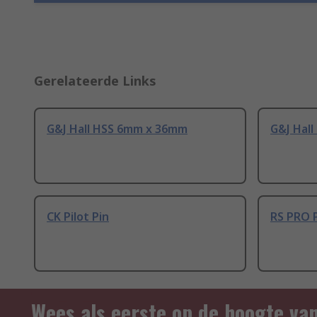
Gerelateerde Links
G&J Hall HSS 6mm x 36mm
G&J Hall
CK Pilot Pin
RS PRO P
Wees als eerste op de hoogte va