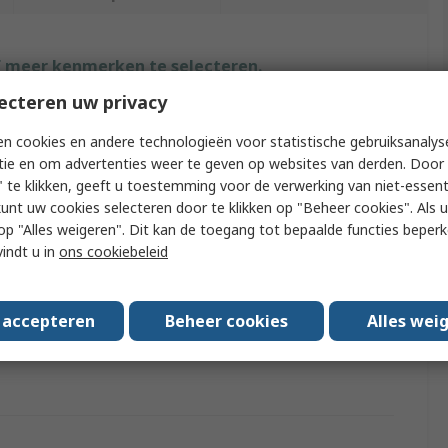
f meer kenmerken te selecteren.
ecteren uw privacy
ibuut
Waarde
n cookies en andere technologieën voor statistische gebruiksanalys
G&J Hall
tie en om advertenties weer te geven op websites van derden. Door 
 te klikken, geeft u toestemming voor de verwerking van niet-essent
Accessory Type
Pilot Pin
kunt uw cookies selecteren door te klikken op "Beheer cookies". Als u 
 u op "Alles weigeren". Dit kan de toegang tot bepaalde functies beper
ct Type
Drill Accessory
vindt u in
ons cookiebeleid
e With
Power Drills
s accepteren
Beheer cookies
Alles wei
ards/Approvals
No