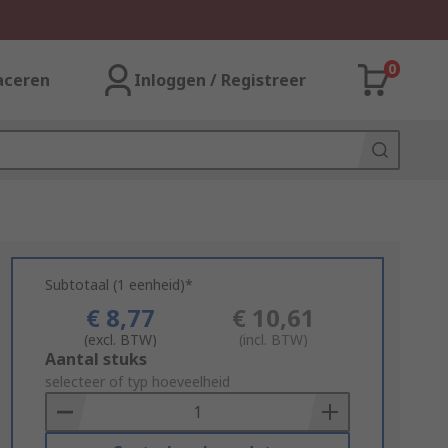
0
aceren
Inloggen / Registreer
Subtotaal (1 eenheid)*
€ 8,77
€ 10,61
(excl. BTW)
(incl. BTW)
Add
Aantal stuks
to
selecteer of typ hoeveelheid
Basket