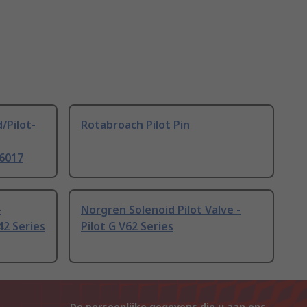
/Pilot-
Rotabroach Pilot Pin
36017
-
Norgren Solenoid Pilot Valve -
42 Series
Pilot G V62 Series
De persoonlijke gegevens die u aan ons