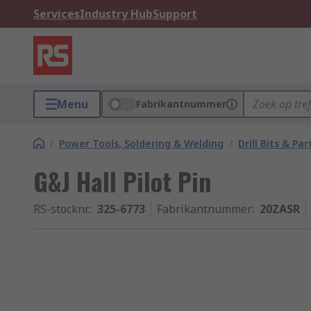
Services
Industry Hub
Support
Menu
Fabrikantnummer
/
Power Tools, Soldering & Welding
/
Drill Bits & Par
G&J Hall Pilot Pin
RS-stocknr.
:
325-6773
Fabrikantnummer
:
20ZASR