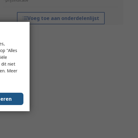
*prijsindicatie
Voeg toe aan onderdelenlijst
es,
op "Alles
iële
dit niet
ken. Meer
geren