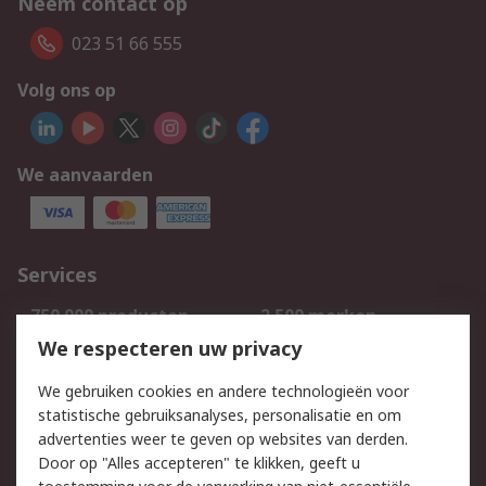
Neem contact op
023 51 66 555
Volg ons op
We aanvaarden
Services
750.000 producten
2.500 merken
Bestellen
Inkoopoplossingen
We respecteren uw privacy
Retouren
Technisch advies
We gebruiken cookies en andere technologieën voor
Track & Trace
statistische gebruiksanalyses, personalisatie en om
advertenties weer te geven op websites van derden.
Wettelijk
Door op "Alles accepteren" te klikken, geeft u