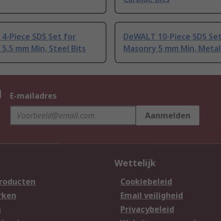
4-Piece SDS Set for
DeWALT 10-Piece SDS Set
5.5 mm Min, Steel Bits
Masonry 5 mm Min, Metal 
n
E-mailadres
Aanmelden
Wettelijk
producten
Cookiebeleid
rken
Email veiligheid
n
Privacybeleid