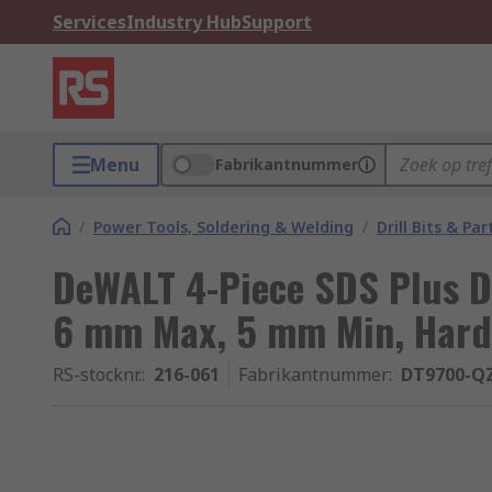
Services
Industry Hub
Support
Menu
Fabrikantnummer
/
Power Tools, Soldering & Welding
/
Drill Bits & Par
DeWALT 4-Piece SDS Plus Dr
6 mm Max, 5 mm Min, Harde
RS-stocknr.
:
216-061
Fabrikantnummer
:
DT9700-Q