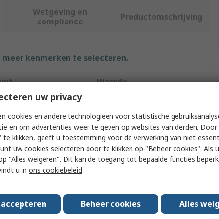
Wetgeving en
Productomschrijving
compliance
f meer kenmerken te selecteren.
buut
Waarde
ecteren uw privacy
DeWALT
n cookies en andere technologieën voor statistische gebruiksanalys
t Type
Drill Bit Set
tie en om advertenties weer te geven op websites van derden. Door 
 te klikken, geeft u toestemming voor de verwerking van niet-essent
 Application
Masonry
kunt uw cookies selecteren door te klikken op "Beheer cookies". Als u 
 u op "Alles weigeren". Dit kan de toegang tot bepaalde functies beper
t Type
SDS Plus Drill Bit
vindt u in
ons cookiebeleid
l
Hardened Steel
 of Pieces
4
s accepteren
Beheer cookies
Alles wei