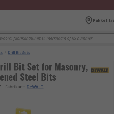
Pakket tr
ts
/
Drill Bit Sets
ill Bit Set for Masonry,
ned Steel Bits
Z
Fabrikant
:
DeWALT