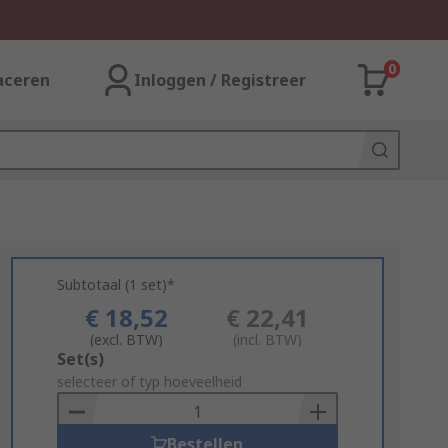
0
aceren
Inloggen / Registreer
Subtotaal (1 set)*
€ 18,52
€ 22,41
(excl. BTW)
(incl. BTW)
Add
Set(s)
to
selecteer of typ hoeveelheid
Basket
Bestellen