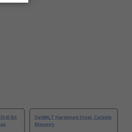
rill Bit
DeWALT Hardened Steel, Carbide
Max
Masonry