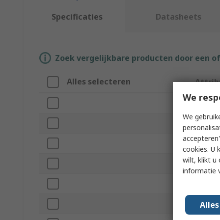
Specificaties
Datasheets
Zoek vergelijkbare producten door een o
Alles selecteren
Attri
We resp
Merk
We gebruike
Produc
personalisa
accepteren"
Drilling
cookies. U 
wilt, klikt
Drill Bi
informatie 
Materia
Number
Alle