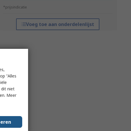
*prijsindicatie
Voeg toe aan onderdelenlijst
es,
op "Alles
iële
dit niet
ken. Meer
geren