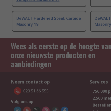
DeWALT Hardened Steel, Carbide
DeWALT 
Masonry 19
Masonry 
Wees als eerste op de hoogte va
onze nieuwste producten en
aanbiedingen
Neem contact op
Services
023 51 66 555
750.000 
2.500 me
Volg ons op
Bestelle