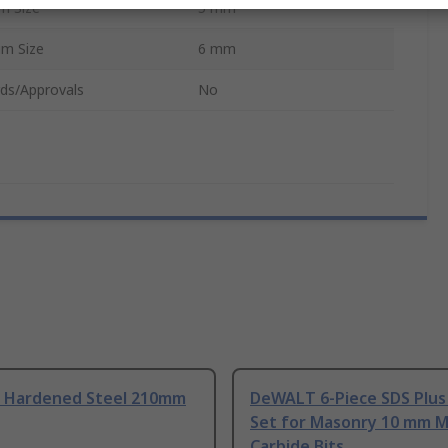
m Size
5 mm
m Size
6 mm
ds/Approvals
No
Hardened Steel 210mm
DeWALT 6-Piece SDS Plus D
Set for Masonry 10 mm 
Carbide Bits