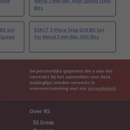
Speed
Metal 3 mm Min, High Speed Steel
Bits
Bit Set
EXACT 3-Piece Step Drill Bit Set
h Speed
for Metal 3 mm Min, HSS Bits
De persoonlijke gegevens die u aan ons
verstrekt bij het aanmelden voor deze
mailinglijst worden verwerkt in
overeenstemming met ons
privacybeleid
.
Over RS
RS Group