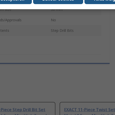
m Size
30 mm
ds/Approvals
No
tents
Step Drill Bits
Piece Step Drill Bit Set
EXACT 11-Piece Twist Set