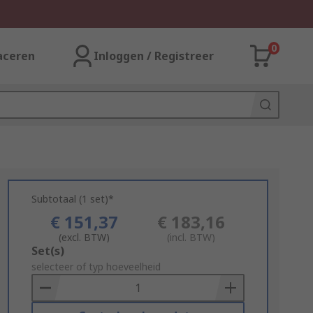
0
aceren
Inloggen / Registreer
Subtotaal (1 set)*
€ 151,37
€ 183,16
(excl. BTW)
(incl. BTW)
Add
Set(s)
to
selecteer of typ hoeveelheid
Basket