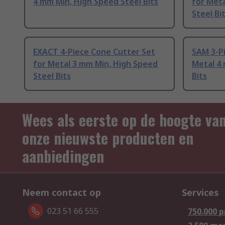
4 mm Min, High Speed Steel Bits
for Met
Steel Bi
EXACT 4-Piece Cone Cutter Set
SAM 3-Pi
for Metal 3 mm Min, High Speed
Metal 4 
Steel Bits
Bits
Wees als eerste op de hoogte va
onze nieuwste producten en
aanbiedingen
Neem contact op
Services
023 51 66 555
750.000 