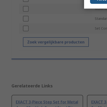
Maximu
Standar
Set Con
Zoek vergelijkbare producten
Gerelateerde Links
EXACT 3-Piece Step Set for Metal
EXACT 3-