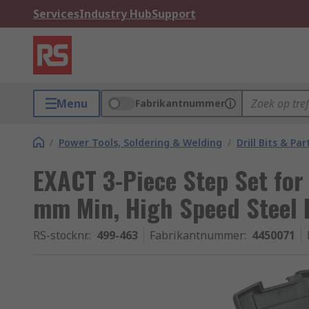
Services
Industry Hub
Support
Menu
Fabrikantnummer
/
Power Tools, Soldering & Welding
/
Drill Bits & Par
EXACT 3-Piece Step Set for
mm Min, High Speed Steel 
RS-stocknr.
:
499-463
Fabrikantnummer
:
4450071