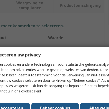
Wetgeving en
Productomschrijving
compliance
f meer kenmerken te selecteren.
buut
Waarde
EXACT
ecteren uw privacy
t Type
Drill Bit Set
n cookies en andere technologieën voor statistische gebruiksanalys
 Application
Metal
tie en om advertenties weer te geven op websites van derden. Door 
 te klikken, geeft u toestemming voor de verwerking van niet-essent
t Type
Step
kunt uw cookies selecteren door te klikken op "Beheer cookies". Als u 
 u op "Alles weigeren". Dit kan de toegang tot bepaalde functies beper
l
High Speed Steel
vindt u in
ons cookiebeleid
 of Pieces
3
s accepteren
Beheer cookies
Alles wei
m Size
4 mm