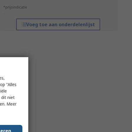
*prijsindicatie
Voeg toe aan onderdelenlijst
es,
op "Alles
iële
dit niet
ken. Meer
geren