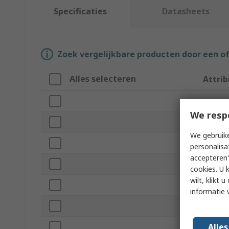
Specificaties
Datasheets
Zoek vergelijkbare producten door een o
Alles selecteren
Attri
Merk
We resp
Produc
We gebruike
Drilling
personalisa
accepteren"
Drill Bi
cookies. U 
wilt, klikt
Materia
informatie 
Number
Alle
Minimu