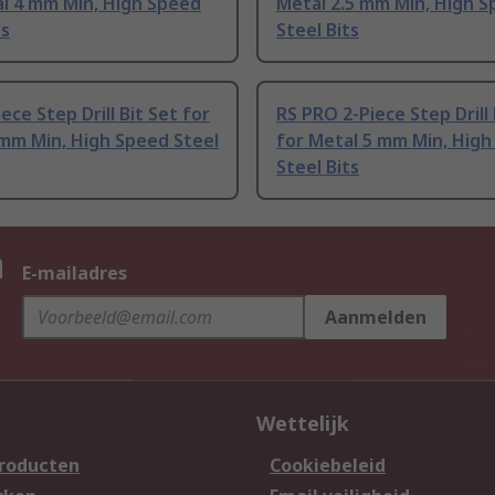
al 4 mm Min, High Speed
Metal 2.5 mm Min, High 
ts
Steel Bits
ece Step Drill Bit Set for
RS PRO 2-Piece Step Drill 
mm Min, High Speed Steel
for Metal 5 mm Min, Hig
Steel Bits
n
E-mailadres
Aanmelden
Wettelijk
producten
Cookiebeleid