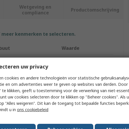
Wetgeving en
Productomschrijving
compliance
f meer kenmerken te selecteren.
ibuut
Waarde
SAM
ecteren uw privacy
ct Type
Drill Bit Set
n cookies en andere technologieën voor statistische gebruiksanalys
g Application
Stainless Steel
tie en om advertenties weer te geven op websites van derden. Door 
 te klikken, geeft u toestemming voor de verwerking van niet-essent
it Type
Centre
kunt uw cookies selecteren door te klikken op "Beheer cookies". Als u 
 u op "Alles weigeren". Dit kan de toegang tot bepaalde functies beper
al
Stainless Steel
vindt u in
ons cookiebeleid
r of Pieces
32