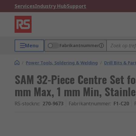
Services
Industry Hub
Support
Menu
Fabrikantnummer
/
Power Tools, Soldering & Welding
/
Drill Bits & Par
SAM 32-Piece Centre Set for
mm Max, 1 mm Min, Stainles
RS-stocknr.
:
270-9673
Fabrikantnummer
:
F1-C20