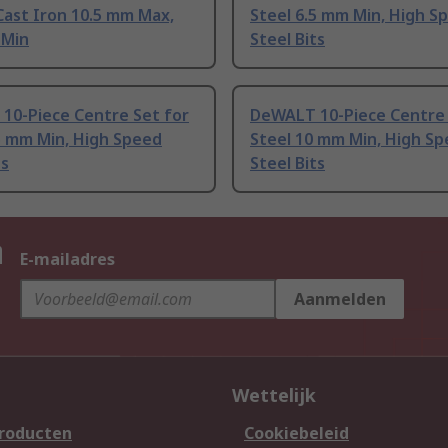
Cast Iron 10.5 mm Max,
Steel 6.5 mm Min, High S
 Min
Steel Bits
10-Piece Centre Set for
DeWALT 10-Piece Centre 
5 mm Min, High Speed
Steel 10 mm Min, High S
ts
Steel Bits
n
E-mailadres
Aanmelden
Wettelijk
producten
Cookiebeleid