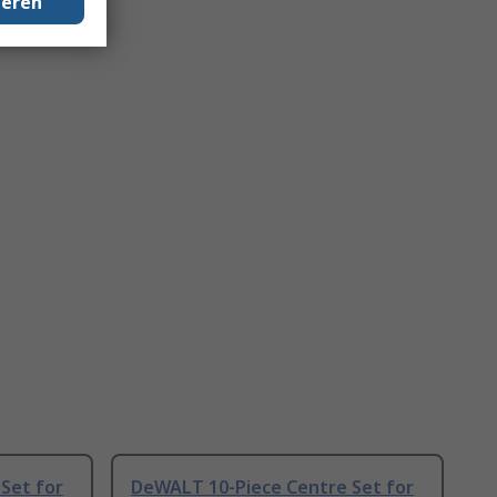
geren
Set for
DeWALT 10-Piece Centre Set for