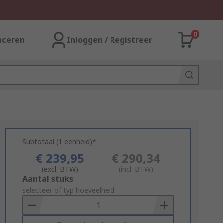
0
aceren
Inloggen / Registreer
Subtotaal (1 eenheid)*
€ 239,95
€ 290,34
(excl. BTW)
(incl. BTW)
Add
Aantal stuks
to
selecteer of typ hoeveelheid
Basket