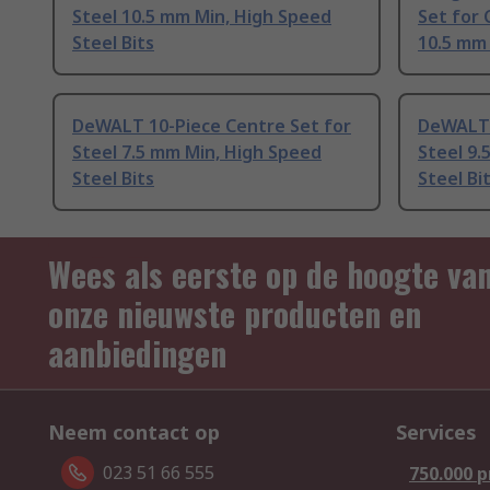
Steel 10.5 mm Min, High Speed
Set for 
Steel Bits
10.5 mm
DeWALT 10-Piece Centre Set for
DeWALT 
Steel 7.5 mm Min, High Speed
Steel 9.
Steel Bits
Steel Bi
Wees als eerste op de hoogte va
onze nieuwste producten en
aanbiedingen
Neem contact op
Services
023 51 66 555
750.000 