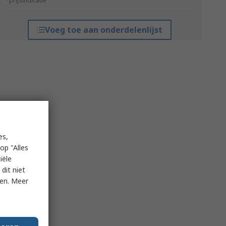
*prijsindicatie
Voeg toe aan onderdelenlijst
es,
op "Alles
iële
dit niet
ken. Meer