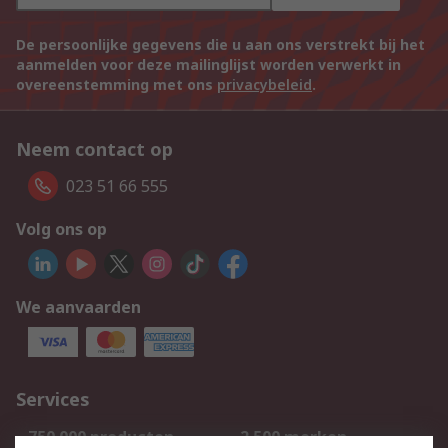
De persoonlijke gegevens die u aan ons verstrekt bij het
aanmelden voor deze mailinglijst worden verwerkt in
overeenstemming met ons
privacybeleid
.
Neem contact op
023 51 66 555
Volg ons op
We aanvaarden
Services
750.000 producten
2.500 merken