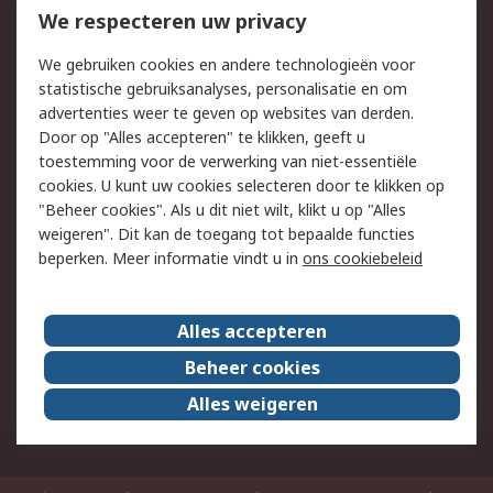
Bestellen
Inkoopoplossingen
We respecteren uw privacy
Retouren
Technisch advies
We gebruiken cookies en andere technologieën voor
Track & Trace
statistische gebruiksanalyses, personalisatie en om
advertenties weer te geven op websites van derden.
Wettelijk
Door op "Alles accepteren" te klikken, geeft u
toestemming voor de verwerking van niet-essentiële
Cookiebeleid
Email veiligheid
cookies. U kunt uw cookies selecteren door te klikken op
Privacybeleid
Websitevoorwaarden
"Beheer cookies". Als u dit niet wilt, klikt u op "Alles
weigeren". Dit kan de toegang tot bepaalde functies
Algemene
beperken. Meer informatie vindt u in
ons cookiebeleid
verkoopvoorwaarden
Over RS
Alles accepteren
RS Group
Over ons
Beheer cookies
RS wereldwijd
Werken bij RS
Alles weigeren
ESG