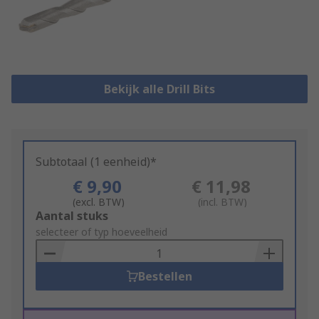
Bekijk alle Drill Bits
Subtotaal (1 eenheid)*
€ 9,90
€ 11,98
(excl. BTW)
(incl. BTW)
Add
Aantal stuks
to
selecteer of typ hoeveelheid
Basket
Bestellen