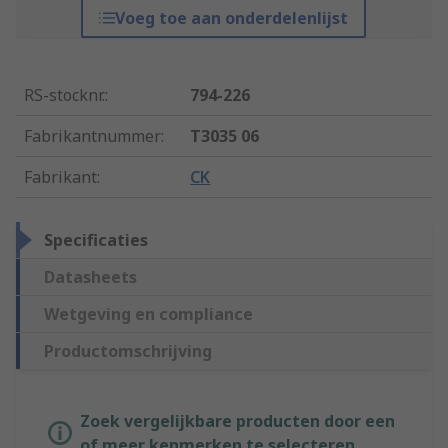
Voeg toe aan onderdelenlijst
RS-stocknr.
:
794-226
Fabrikantnummer
:
T3035 06
Fabrikant
:
CK
Specificaties
Datasheets
Wetgeving en compliance
Productomschrijving
Zoek vergelijkbare producten door een
of meer kenmerken te selecteren.