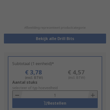
Afbeelding representeert productcategorie
Bekijk alle Drill Bits
Subtotaal (1 eenheid)*
€ 3,78
€ 4,57
(excl. BTW)
(incl. BTW)
Add
Aantal stuks
to
selecteer of typ hoeveelheid
Basket
Bestellen