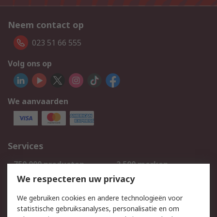
Neem contact op
023 51 66 555
Volg ons op
We aanvaarden
Services
750.000 producten
2.500 merken
Bestellen
Inkoopoplossingen
We respecteren uw privacy
Retouren
Technisch advies
We gebruiken cookies en andere technologieën voor
Track & Trace
statistische gebruiksanalyses, personalisatie en om