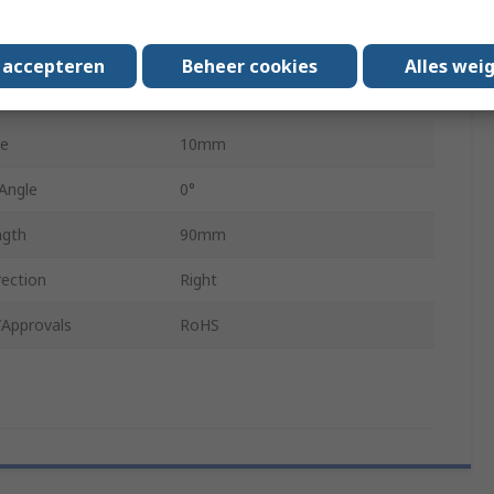
Spiral
e
Cylindrical
s accepteren
Beheer cookies
Alles wei
 Pieces
1
ze
10mm
 Angle
0°
ngth
90mm
rection
Right
/Approvals
RoHS