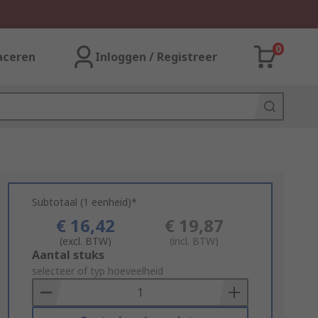
0
aceren
Inloggen / Registreer
Subtotaal (1 eenheid)*
€ 16,42
€ 19,87
(excl. BTW)
(incl. BTW)
Add
Aantal stuks
to
selecteer of typ hoeveelheid
Basket