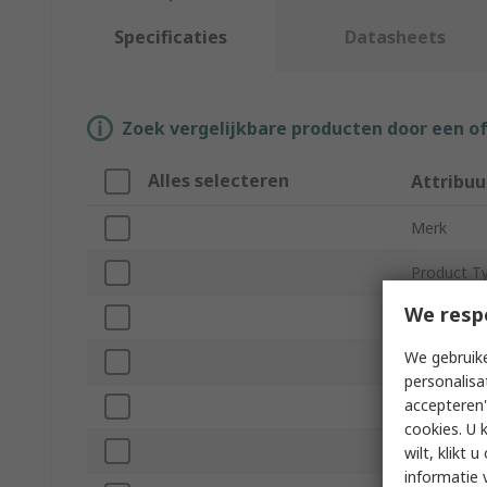
Specificaties
Datasheets
Zoek vergelijkbare producten door een o
Alles selecteren
Attribuu
Merk
Product T
We resp
Material
We gebruike
Number of
personalisa
accepteren"
Sub Type
cookies. U 
Overall Le
wilt, klikt
informatie 