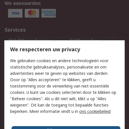
We aanvaarden
Services
750.000 producten
2.500 merken
Bestellen
Inkoopoplossingen
We respecteren uw privacy
Retouren
Technisch advies
We gebruiken cookies en andere technologieën voor
Track & Trace
statistische gebruiksanalyses, personalisatie en om
advertenties weer te geven op websites van derden.
Wettelijk
Door op "Alles accepteren" te klikken, geeft u
toestemming voor de verwerking van niet-essentiële
Cookiebeleid
Email veiligheid
cookies. U kunt uw cookies selecteren door te klikken op
Privacybeleid
Websitevoorwaarden
"Beheer cookies". Als u dit niet wilt, klikt u op "Alles
weigeren". Dit kan de toegang tot bepaalde functies
Algemene
beperken. Meer informatie vindt u in
ons cookiebeleid
verkoopvoorwaarden
Over RS