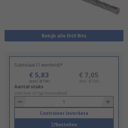
Bekijk alle Drill Bits
Subtotaal (1 eenheid)*
€ 5,83
€ 7,05
(excl. BTW)
(incl. BTW)
Add
Aantal stuks
to
selecteer of typ hoeveelheid
Basket
Controleer leverdata
Bestellen