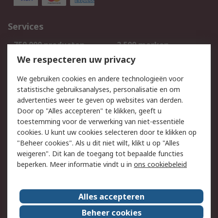
Services
750.000 producten
2.500 merken
Bestellen
Inkoopoplossingen
We respecteren uw privacy
Retouren
Technisch advies
We gebruiken cookies en andere technologieën voor
Track & Trace
statistische gebruiksanalyses, personalisatie en om
advertenties weer te geven op websites van derden.
Wettelijk
Door op "Alles accepteren" te klikken, geeft u
toestemming voor de verwerking van niet-essentiële
Cookiebeleid
Email veiligheid
cookies. U kunt uw cookies selecteren door te klikken op
Privacybeleid
Websitevoorwaarden
"Beheer cookies". Als u dit niet wilt, klikt u op "Alles
weigeren". Dit kan de toegang tot bepaalde functies
Algemene
beperken. Meer informatie vindt u in
ons cookiebeleid
verkoopvoorwaarden
Over RS
Alles accepteren
RS Group
Over ons
Beheer cookies