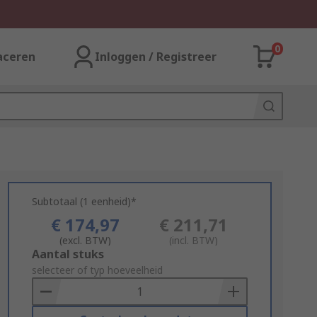
0
aceren
Inloggen / Registreer
Subtotaal (1 eenheid)*
€ 174,97
€ 211,71
(excl. BTW)
(incl. BTW)
Add
Aantal stuks
to
selecteer of typ hoeveelheid
Basket