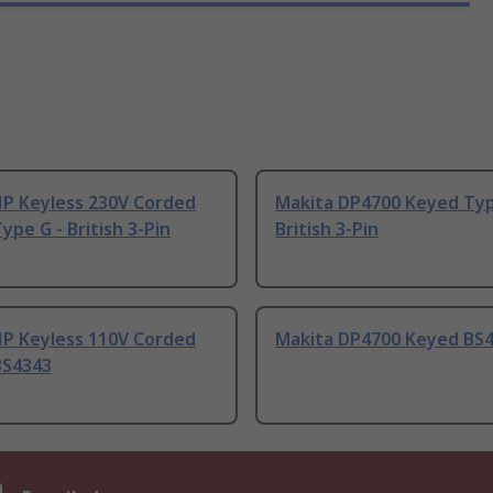
HP Keyless 230V Corded
Makita DP4700 Keyed Typ
ype G - British 3-Pin
British 3-Pin
HP Keyless 110V Corded
Makita DP4700 Keyed BS
BS4343
n