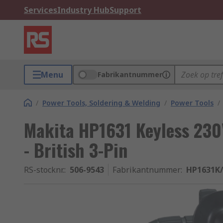
Services
Industry Hub
Support
Menu
Fabrikantnummer
/
Power Tools, Soldering & Welding
/
Power Tools
/
Makita HP1631 Keyless 230
- British 3-Pin
RS-stocknr.
:
506-9543
Fabrikantnummer
:
HP1631K