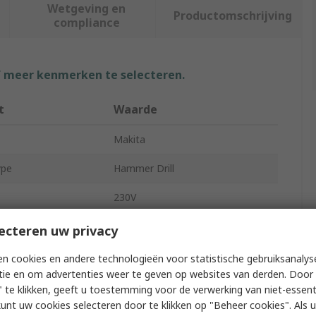
Wetgeving en
Productomschrijving
compliance
f meer kenmerken te selecteren.
t
Waarde
Makita
ype
Hammer Drill
230V
rdless
Corded
ecteren uw privacy
e
Brushed
n cookies en andere technologieën voor statistische gebruiksanalys
tie en om advertenties weer te geven op websites van derden. Door 
pe
Straight
 te klikken, geeft u toestemming voor de verwerking van niet-essent
kunt uw cookies selecteren door te klikken op "Beheer cookies". Als u 
HP1631