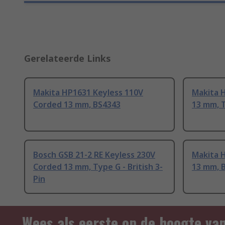
Gerelateerde Links
Makita HP1631 Keyless 110V
Makita 
Corded 13 mm, BS4343
13 mm, T
Bosch GSB 21-2 RE Keyless 230V
Makita 
Corded 13 mm, Type G - British 3-
13 mm, 
Pin
Wees als eerste op de hoogte va