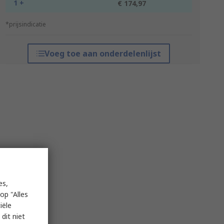
1 +
€ 174,97
*prijsindicatie
Voeg toe aan onderdelenlijst
es,
op "Alles
iële
dit niet