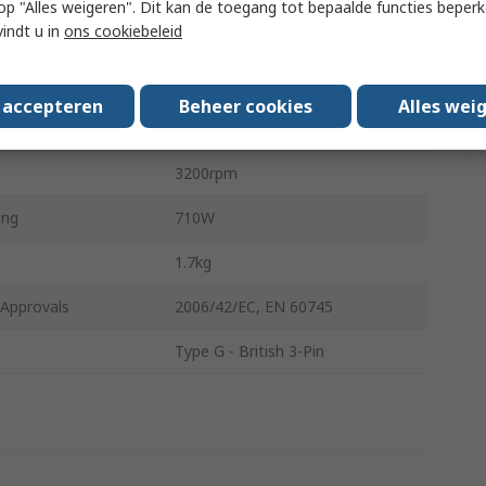
 u op "Alles weigeren". Dit kan de toegang tot bepaalde functies beper
vindt u in
ons cookiebeleid
13mm
e
Keyless
s accepteren
Beheer cookies
Alles wei
ngth
295mm
3200rpm
ing
710W
1.7kg
/Approvals
2006/42/EC, EN 60745
Type G - British 3-Pin