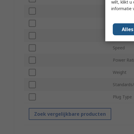
wilt, klikt
informatie 
Chuck Size
Chuck Typ
Alle
Overall Le
Speed
Power Rat
Weight
Standards
Plug Type
Zoek vergelijkbare producten