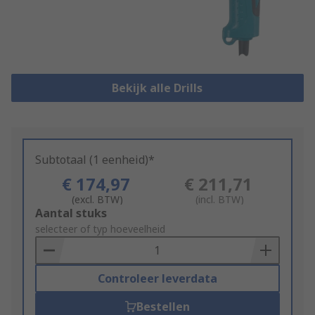
Bekijk alle Drills
Subtotaal (1 eenheid)*
€ 174,97
€ 211,71
(excl. BTW)
(incl. BTW)
Add
Aantal stuks
to
selecteer of typ hoeveelheid
Basket
Controleer leverdata
Bestellen