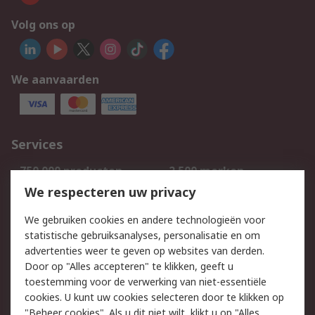
Volg ons op
We aanvaarden
Services
750.000 producten
2.500 merken
Bestellen
Inkoopoplossingen
We respecteren uw privacy
Retouren
Technisch advies
We gebruiken cookies en andere technologieën voor
Track & Trace
statistische gebruiksanalyses, personalisatie en om
advertenties weer te geven op websites van derden.
Wettelijk
Door op "Alles accepteren" te klikken, geeft u
toestemming voor de verwerking van niet-essentiële
Cookiebeleid
Email veiligheid
cookies. U kunt uw cookies selecteren door te klikken op
Privacybeleid
Websitevoorwaarden
"Beheer cookies". Als u dit niet wilt, klikt u op "Alles