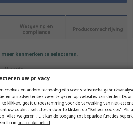
Wetgeving en
Productomschrijving
compliance
f meer kenmerken te selecteren.
Waarde
ecteren uw privacy
Murrelektronik Limited
n cookies en andere technologieën voor statistische gebruiksanalys
Earthing Strap
tie en om advertenties weer te geven op websites van derden. Door 
 te klikken, geeft u toestemming voor de verwerking van niet-essent
Tin Plated Copper
kunt uw cookies selecteren door te klikken op "Beheer cookies". Als u 
 u op "Alles weigeren". Dit kan de toegang tot bepaalde functies beper
Tin Plated Copper
vindt u in
ons cookiebeleid
ECLASS-12.0 27140326, ECLASS-10.1 27140326,