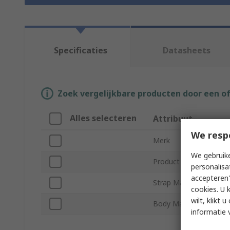
Specificaties
Datasheets
Zoek vergelijkbare producten door een o
Alles selecteren
Attribuut
We resp
Merk
We gebruike
Product Type
personalisa
accepteren"
Strap Material
cookies. U 
wilt, klikt
Body Material
informatie 