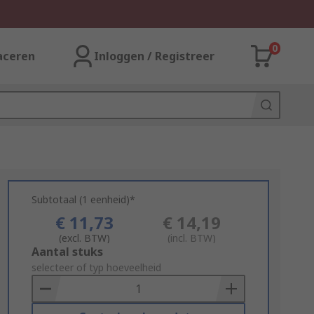
0
aceren
Inloggen / Registreer
Subtotaal (1 eenheid)*
€ 11,73
€ 14,19
(excl. BTW)
(incl. BTW)
Add
Aantal stuks
to
selecteer of typ hoeveelheid
Basket