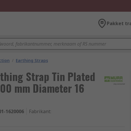
Pakket tr
ction
/
Earthing Straps
thing Strap Tin Plated
200 mm Diameter 16
01-1620006
Fabrikant
: