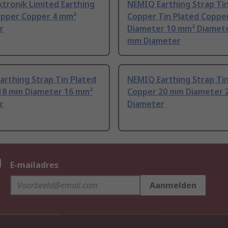
tronik Limited Earthing
NEMIQ Earthing Strap Tin
opper Copper 4 mm²
Copper Tin Plated Coppe
r
Diameter 10 mm² Diamete
mm Diameter
rthing Strap Tin Plated
NEMIQ Earthing Strap Tin
18 mm Diameter 16 mm²
Copper 20 mm Diameter 
r
Diameter
n
E-mailadres
Aanmelden