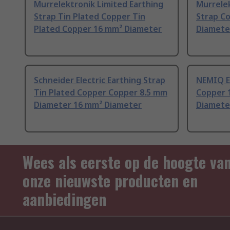
Murrelektronik Limited Earthing
Murrelek
Strap Tin Plated Copper Tin
Strap C
Plated Copper 16 mm² Diameter
Diamete
Schneider Electric Earthing Strap
NEMIQ Ea
Tin Plated Copper Copper 8.5 mm
Copper 
Diameter 16 mm² Diameter
Diamete
Wees als eerste op de hoogte va
onze nieuwste producten en
aanbiedingen