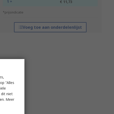
1 +
€ 11,73
*prijsindicatie
Voeg toe aan onderdelenlijst
es,
op "Alles
iële
dit niet
ken. Meer