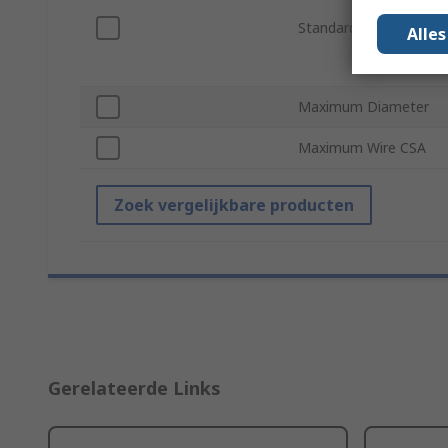
Standards/Approvals
Alle
Maximum Diameter
Maximum Wire CSA
Zoek vergelijkbare producten
Gerelateerde Links