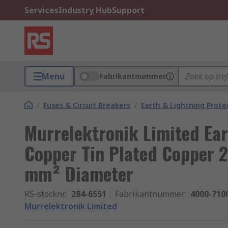
Services
Industry Hub
Support
Menu
Fabrikantnummer
/
Fuses & Circuit Breakers
/
Earth & Lightning Prote
Murrelektronik Limited Ear
Copper Tin Plated Copper 
mm² Diameter
RS-stocknr.
:
284-6551
Fabrikantnummer
:
4000-710
Murrelektronik Limited