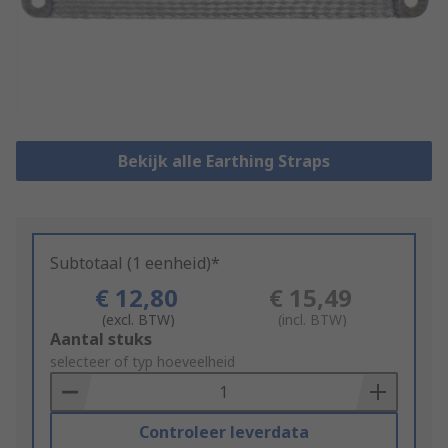
Bekijk alle Earthing Straps
Subtotaal (1 eenheid)*
€ 12,80
€ 15,49
(excl. BTW)
(incl. BTW)
Add
Aantal stuks
to
selecteer of typ hoeveelheid
Basket
Controleer leverdata