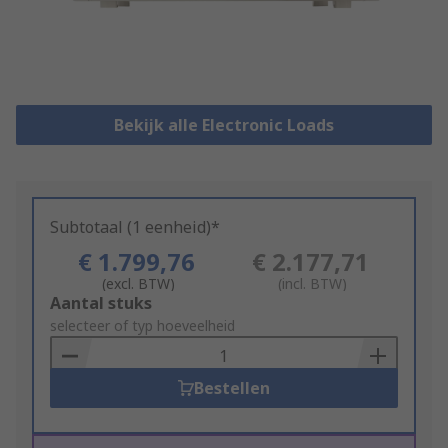
Bekijk alle Electronic Loads
Subtotaal (1 eenheid)*
€ 1.799,76
€ 2.177,71
(excl. BTW)
(incl. BTW)
Add
Aantal stuks
to
selecteer of typ hoeveelheid
Basket
Bestellen