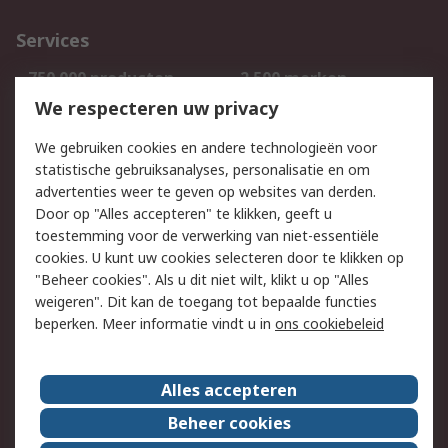
Services
750.000 producten
2.500 merken
Bestellen
Inkoopoplossingen
We respecteren uw privacy
Retouren
Technisch advies
We gebruiken cookies en andere technologieën voor
Track & Trace
statistische gebruiksanalyses, personalisatie en om
advertenties weer te geven op websites van derden.
Wettelijk
Door op "Alles accepteren" te klikken, geeft u
toestemming voor de verwerking van niet-essentiële
Cookiebeleid
Email veiligheid
cookies. U kunt uw cookies selecteren door te klikken op
Privacybeleid
Websitevoorwaarden
"Beheer cookies". Als u dit niet wilt, klikt u op "Alles
weigeren". Dit kan de toegang tot bepaalde functies
Algemene
beperken. Meer informatie vindt u in
ons cookiebeleid
verkoopvoorwaarden
Over RS
Alles accepteren
RS Group
Over ons
Beheer cookies
RS wereldwijd
Werken bij RS