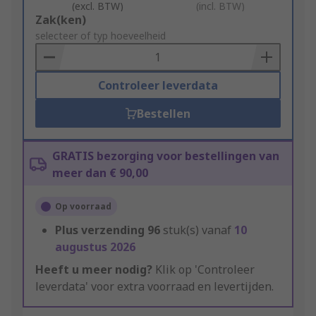
(excl. BTW)
(incl. BTW)
Add
Zak(ken)
to
selecteer of typ hoeveelheid
Basket
Controleer leverdata
Bestellen
GRATIS bezorging voor bestellingen van
meer dan € 90,00
Op voorraad
Plus verzending
96
stuk(s) vanaf
10
augustus 2026
Heeft u meer nodig?
Klik op 'Controleer
leverdata' voor extra voorraad en levertijden.