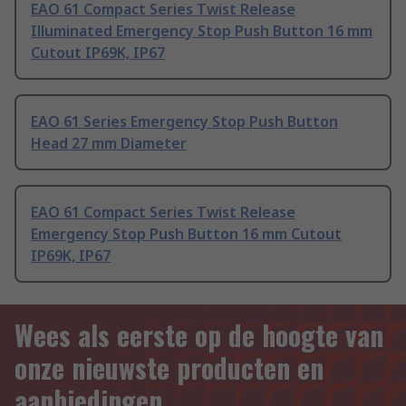
EAO 61 Compact Series Twist Release
Illuminated Emergency Stop Push Button 16 mm
Cutout IP69K, IP67
EAO 61 Series Emergency Stop Push Button
Head 27 mm Diameter
EAO 61 Compact Series Twist Release
Emergency Stop Push Button 16 mm Cutout
IP69K, IP67
Wees als eerste op de hoogte van
onze nieuwste producten en
aanbiedingen