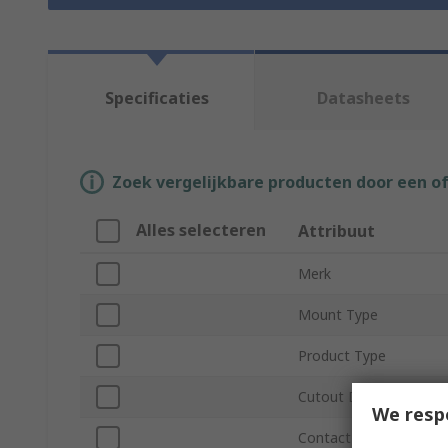
Specificaties
Datasheets
Zoek vergelijkbare producten door een o
Alles selecteren
Attribuut
Merk
Mount Type
Product Type
Cutout Diameter
We resp
Contact Configuration