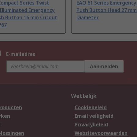
Compact Series Twist
EAO 61 Series Emergency
 Illuminated Emergency
Push Button Head 27 mm
sh Button 16 mm Cutout
Diameter
P67
n
E-mailadres
Aanmelden
Wettelijk
producten
Cookiebeleid
rken
Email veiligheid
n
Privacybeleid
lossingen
Websitevoorwaarden