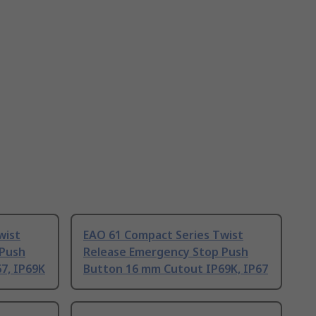
wist
EAO 61 Compact Series Twist
 Push
Release Emergency Stop Push
7, IP69K
Button 16 mm Cutout IP69K, IP67