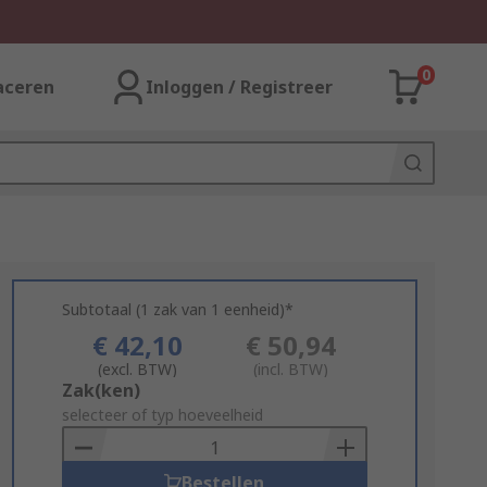
0
aceren
Inloggen / Registreer
Subtotaal (1 zak van 1 eenheid)*
€ 42,10
€ 50,94
(excl. BTW)
(incl. BTW)
Add
Zak(ken)
to
selecteer of typ hoeveelheid
Basket
Bestellen