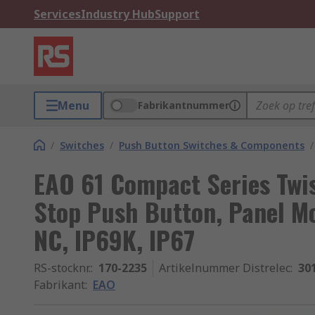
Services
Industry Hub
Support
Menu
Fabrikantnummer
/
Switches
/
Push Button Switches & Components
/
EAO 61 Compact Series Twi
Stop Push Button, Panel M
NC, IP69K, IP67
RS-stocknr.
:
170-2235
Artikelnummer Distrelec
:
30
Fabrikant
:
EAO