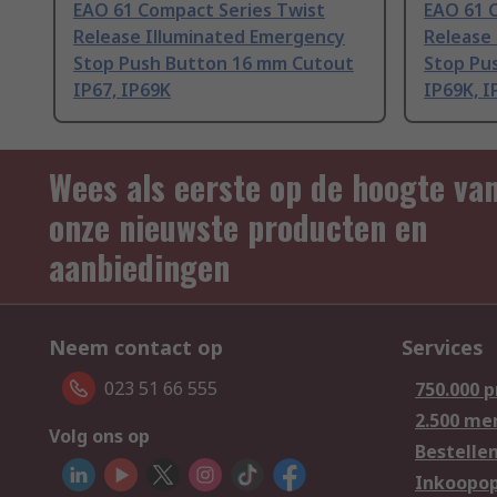
EAO 61 Compact Series Twist
EAO 61 
Release Illuminated Emergency
Release
Stop Push Button 16 mm Cutout
Stop Pu
IP67, IP69K
IP69K, I
Wees als eerste op de hoogte va
onze nieuwste producten en
aanbiedingen
Neem contact op
Services
023 51 66 555
750.000 
2.500 me
Volg ons op
Bestelle
Inkoopop