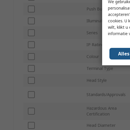
We gebruike
personalisa
Push Button Actuatio
accepteren"
cookies. U 
Illuminated
wilt, klikt
Series
informatie 
IP Rating
Alle
Colour
Terminal Type
Head Style
Standards/Approvals
Hazardous Area
Certification
Head Diameter