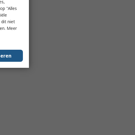
es,
op "Alles
iële
dit niet
ken. Meer
geren