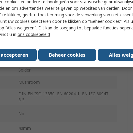
n cookies en andere technologieën voor statistische gebruiksanalys
tie en om advertenties weer te geven op websites van derden. Door 
n
Twist Release
 te klikken, geeft u toestemming voor de verwerking van niet-essent
kunt uw cookies selecteren door te klikken op "Beheer cookies". Als u 
No
 u op "Alles weigeren". Dit kan de toegang tot bepaalde functies beper
61 Compact
vindt u in
ons cookiebeleid
IP69K, IP67
s accepteren
Beheer cookies
Alles wei
Red
Solder
Mushroom
DIN EN ISO 13850, EN 60204-1, EN IEC 60947-
5-5
No
40mm