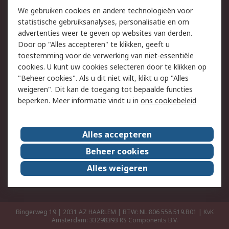
Retouren
Technisch advies
We gebruiken cookies en andere technologieën voor
Track & Trace
statistische gebruiksanalyses, personalisatie en om
advertenties weer te geven op websites van derden.
Wettelijk
Door op "Alles accepteren" te klikken, geeft u
toestemming voor de verwerking van niet-essentiële
Cookiebeleid
Email veiligheid
cookies. U kunt uw cookies selecteren door te klikken op
Privacybeleid
Websitevoorwaarden
"Beheer cookies". Als u dit niet wilt, klikt u op "Alles
weigeren". Dit kan de toegang tot bepaalde functies
Algemene
beperken. Meer informatie vindt u in
ons cookiebeleid
verkoopvoorwaarden
Over RS
Alles accepteren
RS Group
Over ons
Beheer cookies
RS wereldwijd
Werken bij RS
Alles weigeren
ESG
Bingerweg 19 | 2031 AZ HAARLEM | BTW: NL 806 558 519.B01 | KvK
Amsterdam: 33298393
RS Components B.V.