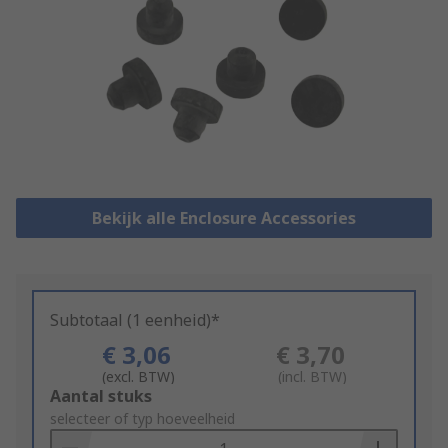
Bekijk alle Enclosure Accessories
Subtotaal (1 eenheid)*
€ 3,06
€ 3,70
(excl. BTW)
(incl. BTW)
Add
Aantal stuks
to
selecteer of typ hoeveelheid
Basket