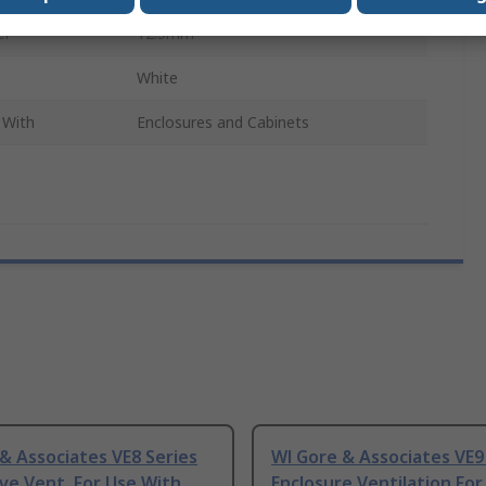
er
12.5mm
White
 With
Enclosures and Cabinets
& Associates VE8 Series
Wl Gore & Associates VE9
ve Vent, For Use With
Enclosure Ventilation For