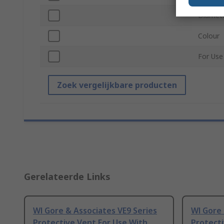
Diamet
Colour
For Use
Zoek vergelijkbare producten
Gerelateerde Links
Wl Gore & Associates VE9 Series
Wl Gore 
Protective Vent For Use With
Protecti