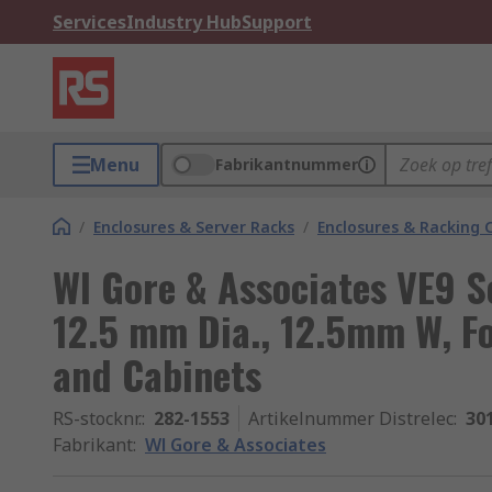
Services
Industry Hub
Support
Menu
Fabrikantnummer
/
Enclosures & Server Racks
/
Enclosures & Racking
Wl Gore & Associates VE9 Se
12.5 mm Dia., 12.5mm W, Fo
and Cabinets
RS-stocknr.
:
282-1553
Artikelnummer Distrelec
:
30
Fabrikant
:
Wl Gore & Associates