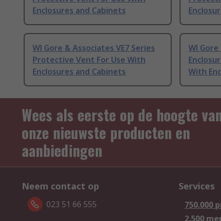
Enclosures and Cabinets
Enclosur
Wl Gore & Associates VE7 Series
Wl Gore 
Protective Vent For Use With
Enclosur
Enclosures and Cabinets
With Enc
Wees als eerste op de hoogte va
onze nieuwste producten en
aanbiedingen
Neem contact op
Services
023 51 66 555
750.000 
2.500 me