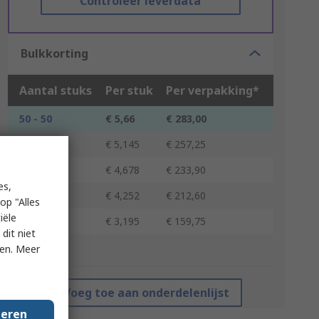
Controleer leverdata
Bulkkorting
Aantal stuks
Per stuk
Per verpakking*
50 - 50
€ 5,66
€ 283,00
100 - 200
€ 5,145
€ 257,25
250 - 450
€ 4,678
€ 233,90
es,
500 - 950
€ 4,252
€ 212,60
op "Alles
iële
1000 +
€ 3,195
€ 159,75
dit niet
ken. Meer
*prijsindicatie
Voeg toe aan onderdelenlijst
geren