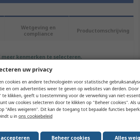
Wetgeving en
Productomschrijving
compliance
f meer kenmerken te selecteren.
ecteren uw privacy
uut
Waarde
n cookies en andere technologieën voor statistische gebruiksanalys
Wl Gore & Associates
tie en om advertenties weer te geven op websites van derden. Door 
 te klikken, geeft u toestemming voor de verwerking van niet-essent
 Type
Protective Vent
kunt uw cookies selecteren door te klikken op "Beheer cookies". Als u 
 u op "Alles weigeren". Dit kan de toegang tot bepaalde functies beper
VE9
vindt u in
ons cookiebeleid
12.5mm
21.5mm
s accepteren
Beheer cookies
Alles wei