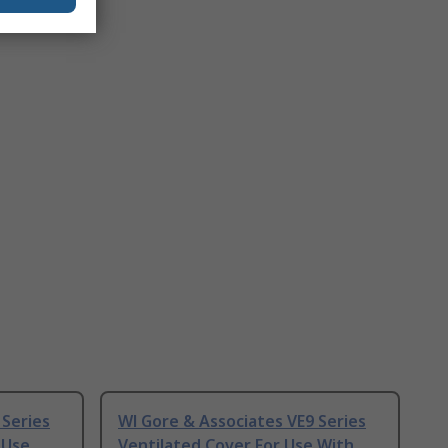
 Series
Wl Gore & Associates VE9 Series
 Use
Ventilated Cover For Use With