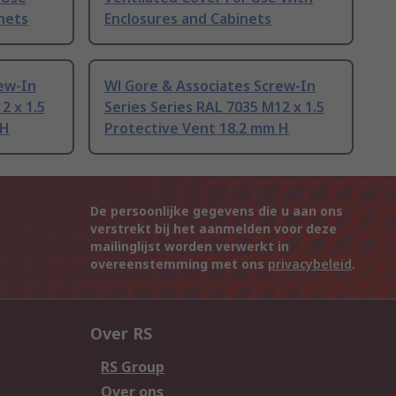
nets
Enclosures and Cabinets
ew-In
Wl Gore & Associates Screw-In
2 x 1.5
Series Series RAL 7035 M12 x 1.5
 H
Protective Vent 18.2 mm H
De persoonlijke gegevens die u aan ons
verstrekt bij het aanmelden voor deze
mailinglijst worden verwerkt in
overeenstemming met ons
privacybeleid
.
Over RS
RS Group
Over ons