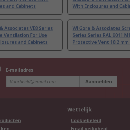
es and Cabinets
With Enclosures and Cabi
& Associates VE8 Series
Wl Gore & Associates Scr
e Ventilation For Use
Series Series RAL 9011 M1
losures and Cabinets
Protective Vent 18.2 mm
n
E-mailadres
Aanmelden
Wettelijk
producten
Cookiebeleid
rken
Email veiligheid