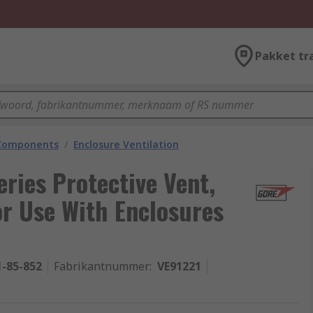
Pakket tr
 Components
/
Enclosure Ventilation
ries Protective Vent,
r Use With Enclosures
1-85-852
Fabrikantnummer
:
VE91221