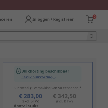
0
aceren
Inloggen / Registreer
Bulkkorting beschikbaar
Bekijk bulkkorting
Subtotaal (1 verpakking van 50 eenheden)*
€ 283,00
€ 342,50
(excl. BTW)
(incl. BTW)
Add
Aantal stuks