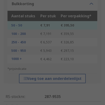
Bulkkorting
Aantal stuks
Per stuk
Per verpakking*
50 - 50
€ 7,91
€ 395,50
100 - 200
€ 7,191
€ 359,55
250 - 450
€ 6,537
€ 326,85
500 - 950
€ 5,943
€ 297,15
1000 +
€ 4,462
€ 223,10
*prijsindicatie
Voeg toe aan onderdelenlijst
RS-stocknr.
:
287-9535