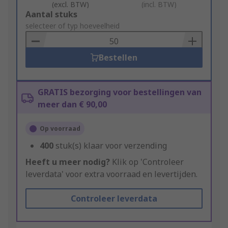
(excl. BTW)
(incl. BTW)
Add
Aantal stuks
to
selecteer of typ hoeveelheid
Basket
Bestellen
GRATIS bezorging voor bestellingen van
meer dan € 90,00
Op voorraad
400
stuk(s) klaar voor verzending
Heeft u meer nodig?
Klik op 'Controleer
leverdata' voor extra voorraad en levertijden.
Controleer leverdata