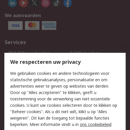
We aanvaarden
Services
750.000 producten
2.500 merken
Bestellen
Inkoopoplossingen
We respecteren uw privacy
Retouren
Technisch advies
We gebruiken cookies en andere technologieën voor
Track & Trace
statistische gebruiksanalyses, personalisatie en om
advertenties weer te geven op websites van derden.
Wettelijk
Door op "Alles accepteren" te klikken, geeft u
toestemming voor de verwerking van niet-essentiële
Cookiebeleid
Email veiligheid
cookies. U kunt uw cookies selecteren door te klikken op
Privacybeleid
Websitevoorwaarden
"Beheer cookies". Als u dit niet wilt, klikt u op "Alles
weigeren". Dit kan de toegang tot bepaalde functies
Algemene
beperken. Meer informatie vindt u in
ons cookiebeleid
verkoopvoorwaarden