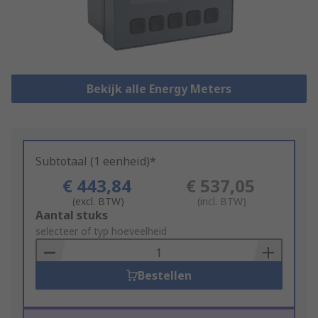
Bekijk alle Energy Meters
Subtotaal (1 eenheid)*
€ 443,84
€ 537,05
(excl. BTW)
(incl. BTW)
Add
Aantal stuks
to
selecteer of typ hoeveelheid
Basket
Bestellen