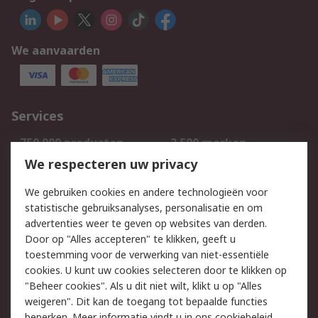
We aanvaarden
Services
750.000 producten
2.500 merken
Bestellen
Inkoopoplossingen
We respecteren uw privacy
Retouren
Technisch advies
We gebruiken cookies en andere technologieën voor
Track & Trace
statistische gebruiksanalyses, personalisatie en om
advertenties weer te geven op websites van derden.
Wettelijk
Door op "Alles accepteren" te klikken, geeft u
toestemming voor de verwerking van niet-essentiële
Cookiebeleid
Email veiligheid
cookies. U kunt uw cookies selecteren door te klikken op
Privacybeleid
Websitevoorwaarden
"Beheer cookies". Als u dit niet wilt, klikt u op "Alles
weigeren". Dit kan de toegang tot bepaalde functies
Algemene
beperken. Meer informatie vindt u in
ons cookiebeleid