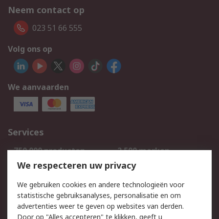
Neem contact op
023 51 66 555
Volg ons op
We aanvaarden
Services
750.000 producten
2.500 merken
Bestellen
Inkoopoplossingen
We respecteren uw privacy
Retouren
Technisch advies
We gebruiken cookies en andere technologieën voor
Track & Trace
statistische gebruiksanalyses, personalisatie en om
advertenties weer te geven op websites van derden.
Wettelijk
Door op "Alles accepteren" te klikken, geeft u