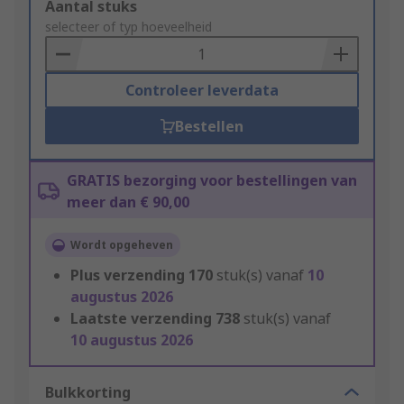
Add
Aantal stuks
to
selecteer of typ hoeveelheid
Basket
Controleer leverdata
Bestellen
GRATIS bezorging voor bestellingen van
meer dan € 90,00
Wordt opgeheven
Plus verzending
170
stuk(s) vanaf
10
augustus 2026
Laatste verzending
738
stuk(s) vanaf
10 augustus 2026
Bulkkorting