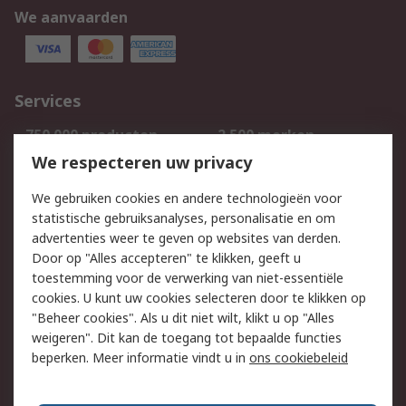
We aanvaarden
Services
750.000 producten
2.500 merken
Bestellen
Inkoopoplossingen
We respecteren uw privacy
Retouren
Technisch advies
We gebruiken cookies en andere technologieën voor
Track & Trace
statistische gebruiksanalyses, personalisatie en om
advertenties weer te geven op websites van derden.
Wettelijk
Door op "Alles accepteren" te klikken, geeft u
toestemming voor de verwerking van niet-essentiële
Cookiebeleid
Email veiligheid
cookies. U kunt uw cookies selecteren door te klikken op
Privacybeleid
Websitevoorwaarden
"Beheer cookies". Als u dit niet wilt, klikt u op "Alles
weigeren". Dit kan de toegang tot bepaalde functies
Algemene
beperken. Meer informatie vindt u in
ons cookiebeleid
verkoopvoorwaarden