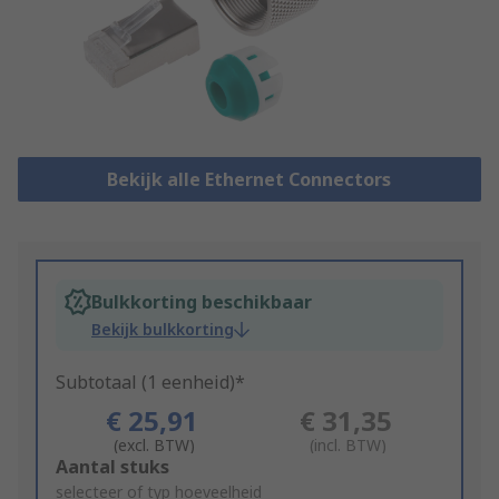
Bekijk alle Ethernet Connectors
Bulkkorting beschikbaar
Bekijk bulkkorting
Subtotaal (1 eenheid)*
€ 25,91
€ 31,35
(excl. BTW)
(incl. BTW)
Add
Aantal stuks
to
selecteer of typ hoeveelheid