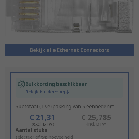
Bekijk alle Ethernet Connectors
Bulkkorting beschikbaar
Bekijk bulkkorting
Subtotaal (1 verpakking van 5 eenheden)*
€ 21,31
€ 25,785
(excl. BTW)
(incl. BTW)
Add
Aantal stuks
to
selecteer of typ hoeveelheid