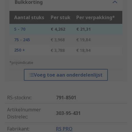
Bulkkorting
Aantal stuks
Per stuk
Per verpakking*
5 - 70
€ 4,262
€ 21,31
75 - 245
€ 3,968
€ 19,84
250 +
€ 3,788
€ 18,94
*prijsindicatie
Voeg toe aan onderdelenlijst
RS-stocknr.
:
791-8501
Artikelnummer
303-95-431
Distrelec
:
Fabrikant
:
RS PRO