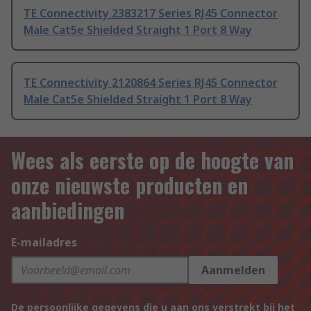
TE Connectivity 2383217 Series RJ45 Connector
Male Cat5e Shielded Straight 1 Port 8 Way
TE Connectivity 2120864 Series RJ45 Connector
Male Cat5e Shielded Straight 1 Port 8 Way
Wees als eerste op de hoogte van
onze nieuwste producten en
aanbiedingen
E-mailadres
Aanmelden
De persoonlijke gegevens die u aan ons verstrekt bij het