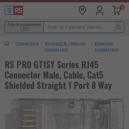
0
Fabrikantnummer
/
Connectors
/
Network & Telecom
/
Ethernet
Connectors
Connectors
RS PRO GT1SY Series RJ45
Connector Male, Cable, Cat5
Shielded Straight 1 Port 8 Way