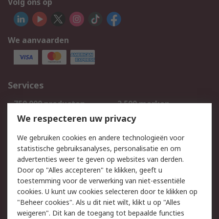
Volg ons op
We aanvaarden
Services
750.000 producten
2.500 merken
Bestellen
Inkoopoplossingen
We respecteren uw privacy
Retouren
Technisch advies
We gebruiken cookies en andere technologieën voor
Track & Trace
statistische gebruiksanalyses, personalisatie en om
advertenties weer te geven op websites van derden.
Wettelijk
Door op "Alles accepteren" te klikken, geeft u
toestemming voor de verwerking van niet-essentiële
Cookiebeleid
Email veiligheid
cookies. U kunt uw cookies selecteren door te klikken op
Privacybeleid
Websitevoorwaarden
"Beheer cookies". Als u dit niet wilt, klikt u op "Alles
weigeren". Dit kan de toegang tot bepaalde functies
Algemene