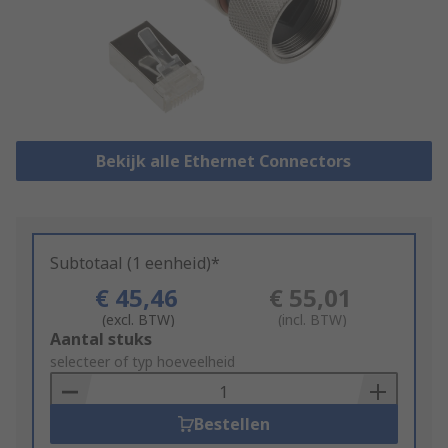
Bekijk alle Ethernet Connectors
Subtotaal (1 eenheid)*
€ 45,46
€ 55,01
(excl. BTW)
(incl. BTW)
Add
Aantal stuks
to
selecteer of typ hoeveelheid
Basket
Bestellen