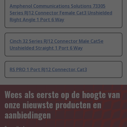
Amphenol Communications Solutions 73305
Series RJ12 Connector Female Cat3 Unshielded
Right Angle 1 Port 6 Way
Cinch 32 Series RJ12 Connector Male Cat5e
Unshielded Straight 1 Port 6 Way
RS PRO 1 Port RJ12 Connector, Cat3
Wees als eerste op de hoogte van
onze nieuwste producten en
aanbiedingen