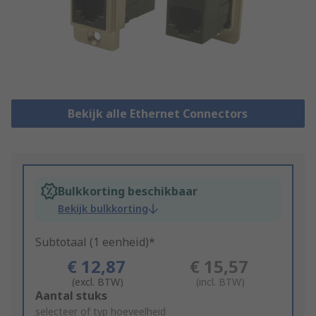
Bekijk alle Ethernet Connectors
Bulkkorting beschikbaar
Bekijk bulkkorting
Subtotaal (1 eenheid)*
€ 12,87
€ 15,57
(excl. BTW)
(incl. BTW)
Add
Aantal stuks
to
selecteer of typ hoeveelheid