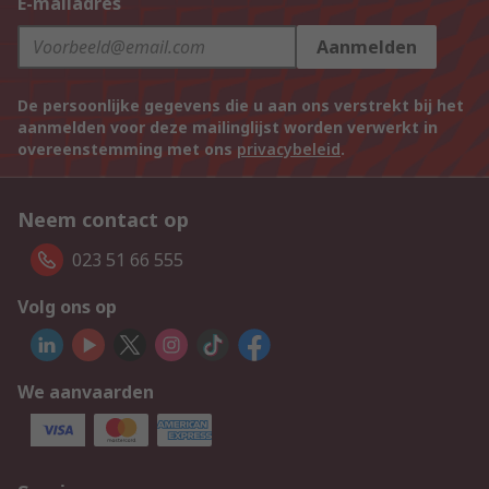
E-mailadres
Aanmelden
De persoonlijke gegevens die u aan ons verstrekt bij het
aanmelden voor deze mailinglijst worden verwerkt in
overeenstemming met ons
privacybeleid
.
Neem contact op
023 51 66 555
Volg ons op
We aanvaarden