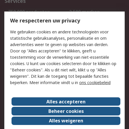
Services
750.000 producten
2.500 merken
Bestellen
Inkoopoplossingen
We respecteren uw privacy
Retouren
Technisch advies
We gebruiken cookies en andere technologieën voor
Track & Trace
statistische gebruiksanalyses, personalisatie en om
advertenties weer te geven op websites van derden.
Wettelijk
Door op "Alles accepteren" te klikken, geeft u
toestemming voor de verwerking van niet-essentiële
Cookiebeleid
Email veiligheid
cookies. U kunt uw cookies selecteren door te klikken op
Privacybeleid
Websitevoorwaarden
"Beheer cookies". Als u dit niet wilt, klikt u op "Alles
weigeren". Dit kan de toegang tot bepaalde functies
Algemene
beperken. Meer informatie vindt u in
ons cookiebeleid
verkoopvoorwaarden
Over RS
Alles accepteren
RS Group
Over ons
Beheer cookies
RS wereldwijd
Werken bij RS
Alles weigeren
ESG