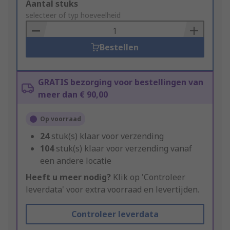
Add
Aantal stuks
to
selecteer of typ hoeveelheid
Basket
Bestellen
GRATIS bezorging voor bestellingen van
meer dan € 90,00
Op voorraad
24
stuk(s) klaar voor verzending
104
stuk(s) klaar voor verzending vanaf
een andere locatie
Heeft u meer nodig?
Klik op 'Controleer
leverdata' voor extra voorraad en levertijden.
Controleer leverdata