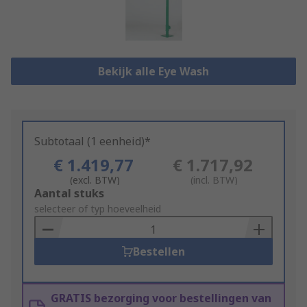
Bekijk alle Eye Wash
Subtotaal (1 eenheid)*
€ 1.419,77
€ 1.717,92
(excl. BTW)
(incl. BTW)
Add
Aantal stuks
to
selecteer of typ hoeveelheid
Basket
Bestellen
GRATIS bezorging voor bestellingen van