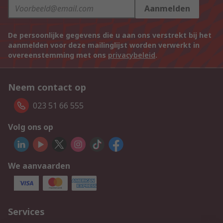
Aanmelden
De persoonlijke gegevens die u aan ons verstrekt bij het
aanmelden voor deze mailinglijst worden verwerkt in
overeenstemming met ons
privacybeleid
.
Neem contact op
023 51 66 555
Volg ons op
We aanvaarden
Services