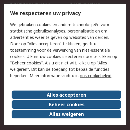
750.000 producten
2.500 merken
Bestellen
Inkoopoplossingen
We respecteren uw privacy
Retouren
Technisch advies
We gebruiken cookies en andere technologieën voor
Track & Trace
statistische gebruiksanalyses, personalisatie en om
advertenties weer te geven op websites van derden.
Wettelijk
Door op "Alles accepteren" te klikken, geeft u
toestemming voor de verwerking van niet-essentiële
Cookiebeleid
Email veiligheid
cookies. U kunt uw cookies selecteren door te klikken op
Privacybeleid
Websitevoorwaarden
"Beheer cookies". Als u dit niet wilt, klikt u op "Alles
weigeren". Dit kan de toegang tot bepaalde functies
Algemene
beperken. Meer informatie vindt u in
ons cookiebeleid
verkoopvoorwaarden
Over RS
Alles accepteren
RS Group
Over ons
Beheer cookies
RS wereldwijd
Werken bij RS
Alles weigeren
ESG