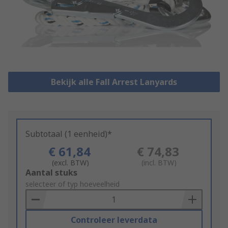
Bekijk alle Fall Arrest Lanyards
Subtotaal (1 eenheid)*
€ 61,84
€ 74,83
(excl. BTW)
(incl. BTW)
Add
Aantal stuks
to
selecteer of typ hoeveelheid
Basket
Controleer leverdata