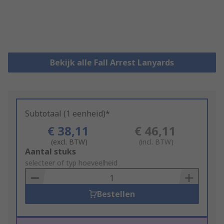
Bekijk alle Fall Arrest Lanyards
Subtotaal (1 eenheid)*
€ 38,11
€ 46,11
(excl. BTW)
(incl. BTW)
Add
Aantal stuks
to
selecteer of typ hoeveelheid
Basket
Bestellen