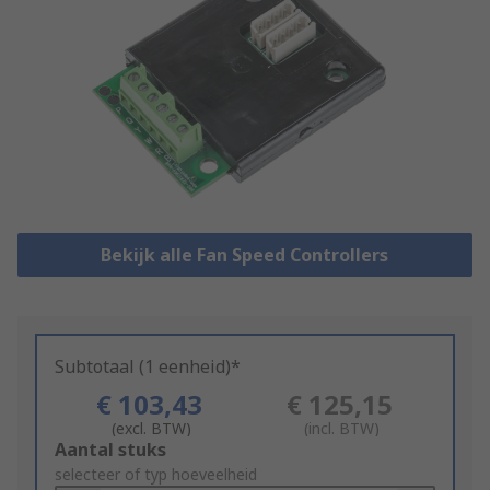
Bekijk alle Fan Speed Controllers
Subtotaal (1 eenheid)*
€ 103,43
€ 125,15
(excl. BTW)
(incl. BTW)
Add
Aantal stuks
to
selecteer of typ hoeveelheid