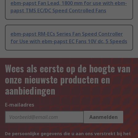
ebm-papst Fan Lead, 1800 mm for use with ebm-
papst TMS EC/DC Speed Controlled Fans
ebm-papst RM-ECs Series Fan Speed Controller
for Use with ebm-papst EC Fans 10V dc, 5 Speeds
Wees als eerste op de hoogte van
onze nieuwste producten en
aanbiedingen
E-mailadres
Aanmelden
De persoonlijke gegevens die u aan ons verstrekt bij het