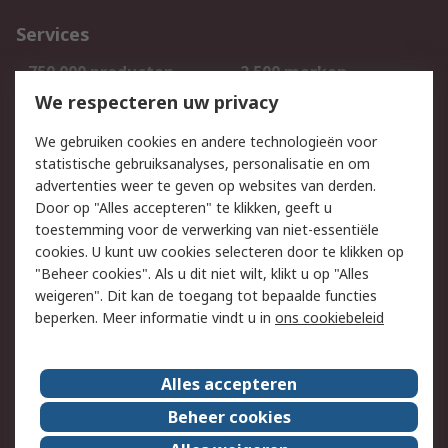
Services
750.000 producten
2.500 merken
Bestellen
Inkoopoplossingen
We respecteren uw privacy
Retouren
Technisch advies
We gebruiken cookies en andere technologieën voor
Track & Trace
statistische gebruiksanalyses, personalisatie en om
advertenties weer te geven op websites van derden.
Wettelijk
Door op "Alles accepteren" te klikken, geeft u
toestemming voor de verwerking van niet-essentiële
Cookiebeleid
Email veiligheid
cookies. U kunt uw cookies selecteren door te klikken op
Privacybeleid
Websitevoorwaarden
"Beheer cookies". Als u dit niet wilt, klikt u op "Alles
weigeren". Dit kan de toegang tot bepaalde functies
Algemene
beperken. Meer informatie vindt u in
ons cookiebeleid
verkoopvoorwaarden
Over RS
Alles accepteren
RS Group
Over ons
Beheer cookies
RS wereldwijd
Werken bij RS