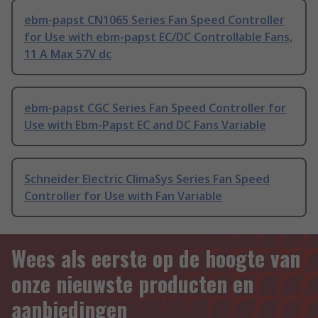
ebm-papst CN1065 Series Fan Speed Controller
for Use with ebm-papst EC/DC Controllable Fans,
11 A Max 57V dc
ebm-papst CGC Series Fan Speed Controller for
Use with Ebm-Papst EC and DC Fans Variable
Schneider Electric ClimaSys Series Fan Speed
Controller for Use with Fan Variable
Wees als eerste op de hoogte van
onze nieuwste producten en
aanbiedingen