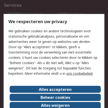
Services
750.000 producten
2.500 merken
Bestellen
Inkoopoplossingen
We respecteren uw privacy
Retouren
Technisch advies
We gebruiken cookies en andere technologieën voor
Track & Trace
statistische gebruiksanalyses, personalisatie en om
advertenties weer te geven op websites van derden.
Wettelijk
Door op "Alles accepteren" te klikken, geeft u
toestemming voor de verwerking van niet-essentiële
Cookiebeleid
Email veiligheid
cookies. U kunt uw cookies selecteren door te klikken op
Privacybeleid
Websitevoorwaarden
"Beheer cookies". Als u dit niet wilt, klikt u op "Alles
weigeren". Dit kan de toegang tot bepaalde functies
Algemene
beperken. Meer informatie vindt u in
ons cookiebeleid
verkoopvoorwaarden
Over RS
Alles accepteren
RS Group
Over ons
Beheer cookies
RS wereldwijd
Werken bij RS
Alles weigeren