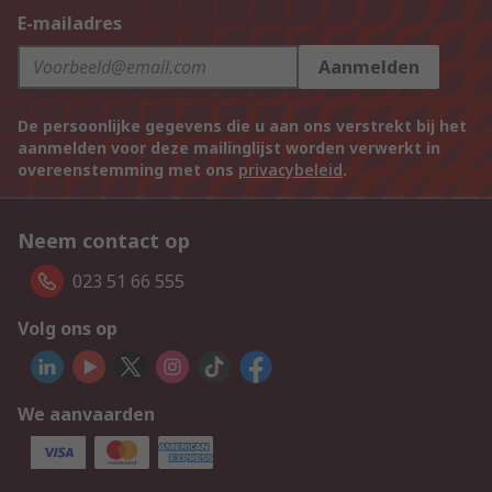
E-mailadres
Aanmelden
De persoonlijke gegevens die u aan ons verstrekt bij het
aanmelden voor deze mailinglijst worden verwerkt in
overeenstemming met ons
privacybeleid
.
Neem contact op
023 51 66 555
Volg ons op
We aanvaarden