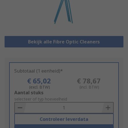
Bekijk alle Fibre Optic Cleaners
Subtotaal (1 eenheid)*
€ 65,02
€ 78,67
(excl. BTW)
(incl. BTW)
Add
Aantal stuks
to
selecteer of typ hoeveelheid
Basket
Controleer leverdata