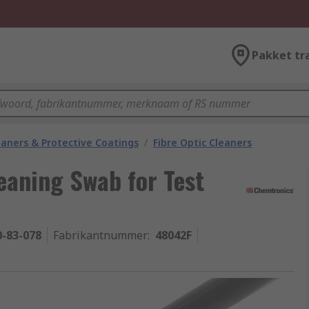
Pakket tr
eaners & Protective Coatings
/
Fibre Optic Cleaners
eaning Swab for Test
0-83-078
Fabrikantnummer
:
48042F