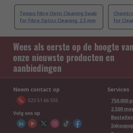
Tempo Fibre Optic Cleaning Swab
Chemtron
for Fibre Optics Cleaning, 2.5 mm
for Clea
Wees als eerste op de hoogte va
onze nieuwste producten en
aanbiedingen
Neem contact op
Services
023 51 66 555
750.000 
2.500 me
Volg ons op
Bestelle
Inkoopop