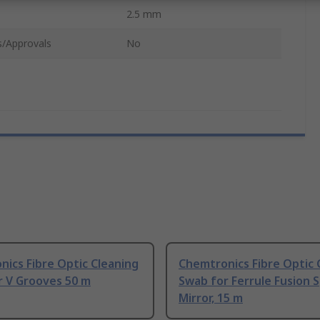
2.5 mm
s/Approvals
No
ics Fibre Optic Cleaning
Chemtronics Fibre Optic 
r V Grooves 50 m
Swab for Ferrule Fusion S
Mirror, 15 m