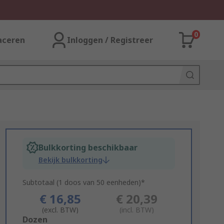
0
aceren
Inloggen / Registreer
Bulkkorting beschikbaar
Bekijk bulkkorting
Subtotaal (1 doos van 50 eenheden)*
€ 16,85
€ 20,39
(excl. BTW)
(incl. BTW)
Add
Dozen