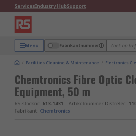
Services
Industry Hub
Support
Menu
Fabrikantnummer
/
Facilities Cleaning & Maintenance
/
Electronics Cl
Chemtronics Fibre Optic Cl
Equipment, 50 m
RS-stocknr.
:
613-1431
Artikelnummer Distrelec
:
11
Fabrikant
:
Chemtronics