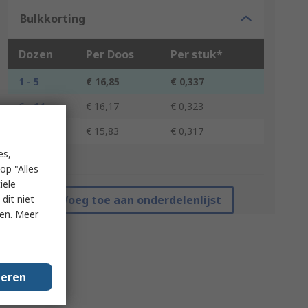
Bulkkorting
Dozen
Per Doos
Per stuk*
1 - 5
€ 16,85
€ 0,337
6 - 14
€ 16,17
€ 0,323
15 +
€ 15,83
€ 0,317
es,
*prijsindicatie
op "Alles
iële
dit niet
Voeg toe aan onderdelenlijst
ken. Meer
geren