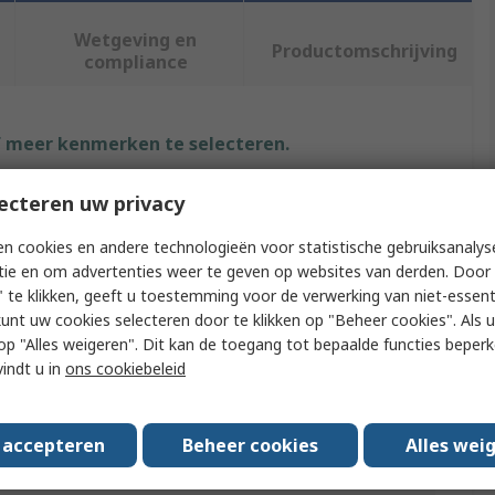
Wetgeving en
Productomschrijving
compliance
f meer kenmerken te selecteren.
ut
Waarde
ecteren uw privacy
Chemtronics
n cookies en andere technologieën voor statistische gebruiksanalys
tie en om advertenties weer te geven op websites van derden. Door 
Type
Fibre Optic Cleaning
 te klikken, geeft u toestemming voor de verwerking van niet-essent
kunt uw cookies selecteren door te klikken op "Beheer cookies". Als u 
Type
Swab
 u op "Alles weigeren". Dit kan de toegang tot bepaalde functies beper
vindt u in
ons cookiebeleid
on
Test Equipment
Type
Tube
s accepteren
Beheer cookies
Alles wei
Size
50 m