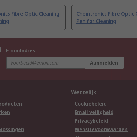
ics Fibre Optic Cleaning
Chemtronics Fibre Optic 
ning
Pen for Cleaning
n
E-mailadres
Aanmelden
Wettelijk
producten
Cookiebeleid
rken
Email veiligheid
n
Privacybeleid
lossingen
Websitevoorwaarden