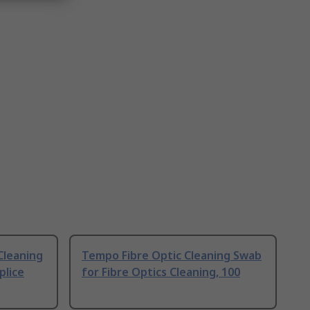
Cleaning
Tempo Fibre Optic Cleaning Swab
plice
for Fibre Optics Cleaning, 100