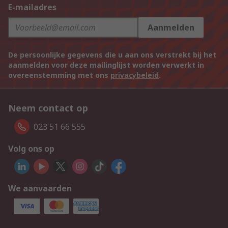
E-mailadres
Aanmelden
De persoonlijke gegevens die u aan ons verstrekt bij het
aanmelden voor deze mailinglijst worden verwerkt in
overeenstemming met ons
privacybeleid
.
Neem contact op
023 51 66 555
Volg ons op
We aanvaarden