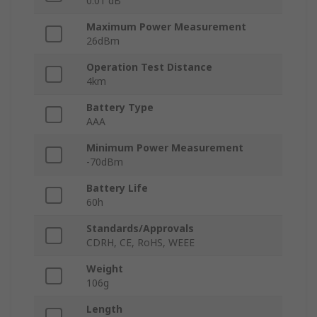
0.01 dB
Maximum Power Measurement
26dBm
Operation Test Distance
4km
Battery Type
AAA
Minimum Power Measurement
-70dBm
Battery Life
60h
Standards/Approvals
CDRH, CE, RoHS, WEEE
Weight
106g
Length