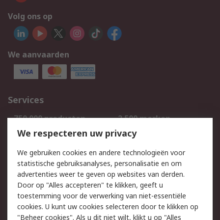
Volg ons op
We aanvaarden
Services
750.000 producten
2.500 merken
Bestellen
Inkoopoplossingen
We respecteren uw privacy
Retouren
Technisch advies
We gebruiken cookies en andere technologieën voor
Track & Trace
statistische gebruiksanalyses, personalisatie en om
advertenties weer te geven op websites van derden.
Wettelijk
Door op "Alles accepteren" te klikken, geeft u
toestemming voor de verwerking van niet-essentiële
Cookiebeleid
Email veiligheid
cookies. U kunt uw cookies selecteren door te klikken op
Privacybeleid
Websitevoorwaarden
"Beheer cookies". Als u dit niet wilt, klikt u op "Alles