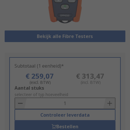
Bekijk alle Fibre Testers
Subtotaal (1 eenheid)*
€ 259,07
€ 313,47
(excl. BTW)
(incl. BTW)
Add
Aantal stuks
to
selecteer of typ hoeveelheid
Basket
Controleer leverdata
Bestellen