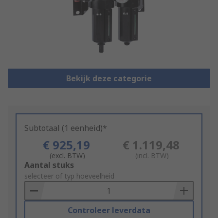
Bekijk deze categorie
Subtotaal (1 eenheid)*
€ 925,19
€ 1.119,48
(excl. BTW)
(incl. BTW)
Add
Aantal stuks
to
selecteer of typ hoeveelheid
Basket
Controleer leverdata