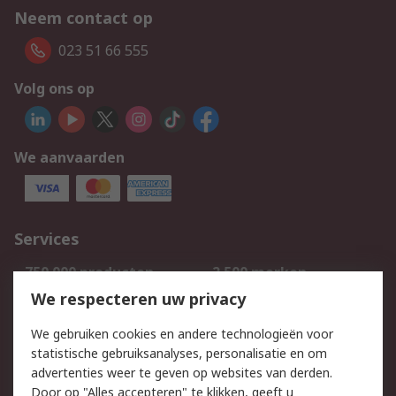
Neem contact op
023 51 66 555
Volg ons op
We aanvaarden
Services
750.000 producten
2.500 merken
Bestellen
Inkoopoplossingen
We respecteren uw privacy
Retouren
Technisch advies
We gebruiken cookies en andere technologieën voor
Track & Trace
statistische gebruiksanalyses, personalisatie en om
advertenties weer te geven op websites van derden.
Wettelijk
Door op "Alles accepteren" te klikken, geeft u