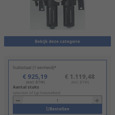
Bekijk deze categorie
Subtotaal (1 eenheid)*
€ 925,19
€ 1.119,48
(excl. BTW)
(incl. BTW)
Add
Aantal stuks
to
selecteer of typ hoeveelheid
Basket
Bestellen